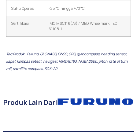
Suhu Operasi
-25°C hingga +70°C
Sertifikasi
IMO MSC.116(73) / MED Wheelmark, IEC
61108-1
Tag Produk :
Furuno
,
GLONASS
,
GNSS
,
GPS
,
gyrocompass
,
heading sensor
,
kapal
,
kompas satelit
,
navigasi
,
NMEA0183
,
NMEA2000
,
pitch
,
rate of turn
,
roll
,
satellite compass
,
SCX-20
Produk Lain Dari