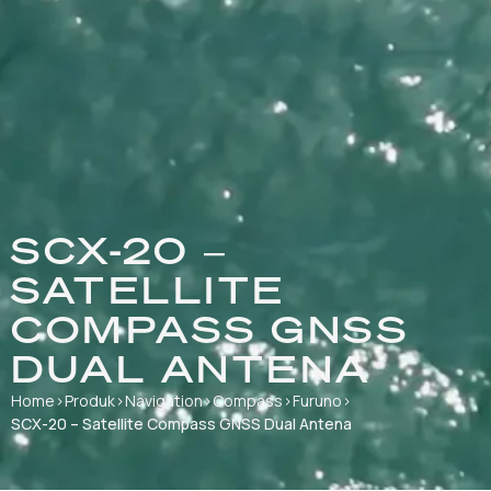
SCX-20 –
SATELLITE
COMPASS GNSS
DUAL ANTENA
Home
›
Produk
›
Navigation
›
Compass
›
Furuno
›
SCX-20 – Satellite Compass GNSS Dual Antena