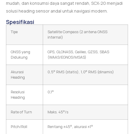
mudah, dan konsumsi daya sangat rendah, SCX‑20 menjadi
solusi heading sensor andal untuk navigasi modern.
Spesifikasi
Tipe
Satellite Compass (2 antena GNSS
internal)
GNSS yang
GPS, GLONASS, Galileo, QZSS, SBAS
Didukung
(WAAS/EGNOS/MSAS)
Akurasi
0,5° RMS (statis), 1,0° RMS (dinamis)
Heading
Resolusi
0,1°
Heading
Rate of Turn
Maks. 45°/s
Pitch/Roll
Rentang ±45°, akurasi ±1°