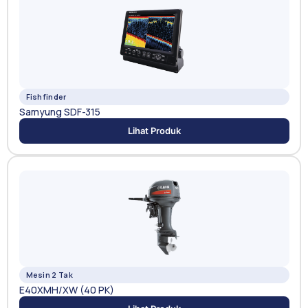
Fishfinder
Samyung SDF-315
Lihat Produk
Mesin 2 Tak
E40XMH/XW (40 PK)