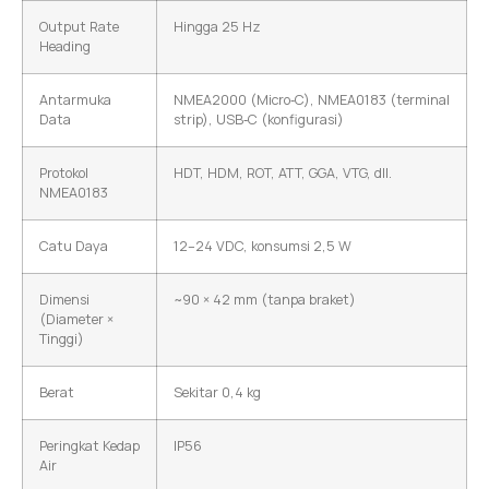
Output Rate
Hingga 25 Hz
Heading
Antarmuka
NMEA2000 (Micro‑C), NMEA0183 (terminal
Data
strip), USB‑C (konfigurasi)
Protokol
HDT, HDM, ROT, ATT, GGA, VTG, dll.
NMEA0183
Catu Daya
12–24 VDC, konsumsi 2,5 W
Dimensi
~90 × 42 mm (tanpa braket)
(Diameter ×
Tinggi)
Berat
Sekitar 0,4 kg
Peringkat Kedap
IP56
Air