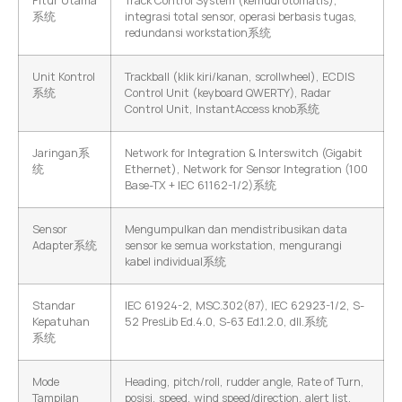
Fitur Utama
Track Control System (kemudi otomatis),
系统
integrasi total sensor, operasi berbasis tugas,
redundansi workstation系统
Unit Kontrol
Trackball (klik kiri/kanan, scrollwheel), ECDIS
系统
Control Unit (keyboard QWERTY), Radar
Control Unit, InstantAccess knob系统
Jaringan系
Network for Integration & Interswitch (Gigabit
统
Ethernet), Network for Sensor Integration (100
Base-TX + IEC 61162-1/2)系统
Sensor
Mengumpulkan dan mendistribusikan data
Adapter系统
sensor ke semua workstation, mengurangi
kabel individual系统
Standar
IEC 61924-2, MSC.302(87), IEC 62923-1/2, S-
Kepatuhan
52 PresLib Ed.4.0, S-63 Ed.1.2.0, dll.系统
系统
Mode
Heading, pitch/roll, rudder angle, Rate of Turn,
Tampilan
posisi, speed, wind speed/direction, alert list,