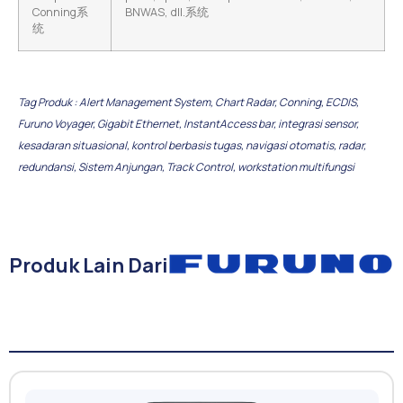
Conning系
BNWAS, dll.系统
统
Tag Produk :
Alert Management System
,
Chart Radar
,
Conning
,
ECDIS
,
Furuno Voyager
,
Gigabit Ethernet
,
InstantAccess bar
,
integrasi sensor
,
kesadaran situasional
,
kontrol berbasis tugas
,
navigasi otomatis
,
radar
,
redundansi
,
Sistem Anjungan
,
Track Control
,
workstation multifungsi
Produk Lain Dari