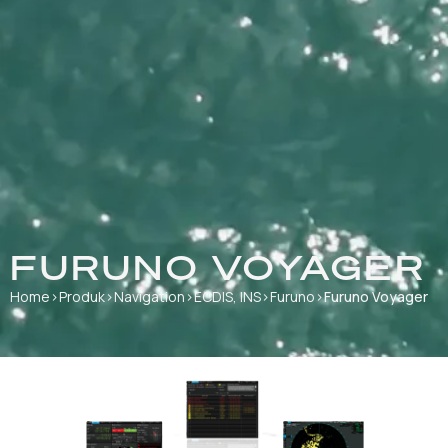
FURUNO VOYAGER
Home
›
Produk
›
Navigation
›
ECDIS, INS
›
Furuno
›
Furuno Voyager