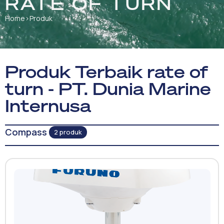
RATE OF TURN
Home
›
Produk
Produk Terbaik rate of
turn - PT. Dunia Marine
Internusa
Compass
2 produk