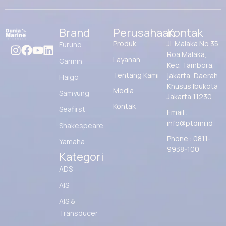
Brand
Perusahaan
Kontak
Produk
Jl. Malaka No.35,
Furuno
Roa Malaka,
Layanan
Garmin
Kec. Tambora,
Tentang Kami
jakarta, Daerah
Haigo
Khusus Ibukota
Media
Samyung
Jakarta 11230
Kontak
Seafirst
Email :
info@ptdmi.id
Shakespeare
Phone : 0811-
Yamaha
9938-100
Kategori
ADS
AIS
AIS &
Transducer