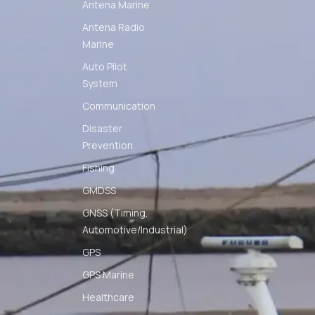
Antena Marine
Antena Radio
Marine
Auto Pilot
System
Communication
Disaster
Prevention
Fishing
GMDSS
GNSS (Timing,
Automotive/Industrial)
GPS
GPS Marine
Healthcare