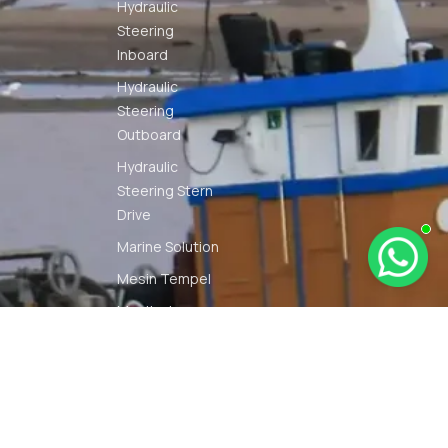
Hydraulic
Steering
Inboard
Hydraulic
Steering
Outboard
Hydraulic
Steering Stern
Drive
Marine Solution
Mesin Tempel
Monitoring
Solution
Navigation
Other Marine
Equipment