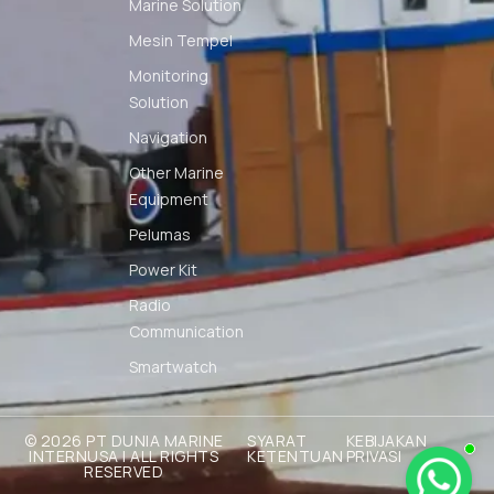
Marine Solution
Mesin Tempel
Monitoring
Solution
Navigation
Other Marine
Equipment
Pelumas
Power Kit
Radio
Communication
Smartwatch
© 2026 PT DUNIA MARINE
SYARAT
KEBIJAKAN
INTERNUSA | ALL RIGHTS
KETENTUAN
PRIVASI
RESERVED