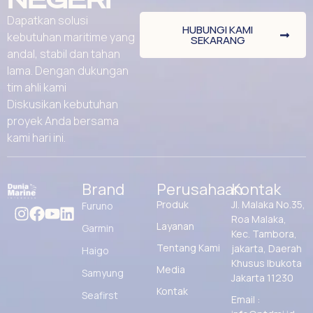
Dapatkan solusi
HUBUNGI KAMI
kebutuhan maritime yang
SEKARANG
andal, stabil dan tahan
lama. Dengan dukungan
tim ahli kami
Diskusikan kebutuhan
proyek Anda bersama
kami hari ini.
Brand
Perusahaan
Kontak
Produk
Jl. Malaka No.35,
Furuno
Roa Malaka,
Layanan
Garmin
Kec. Tambora,
Tentang Kami
jakarta, Daerah
Haigo
Khusus Ibukota
Media
Samyung
Jakarta 11230
Kontak
Seafirst
Email :