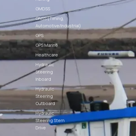
GMDSS
GNSS (Timing,
Automotive/Industrial)
GPS
GPS Marine
Healthcare
Hydraulic
Steering
Inboard
Hydraulic
Steering
Outboard
Hydraulic
Steering Stern
Drive