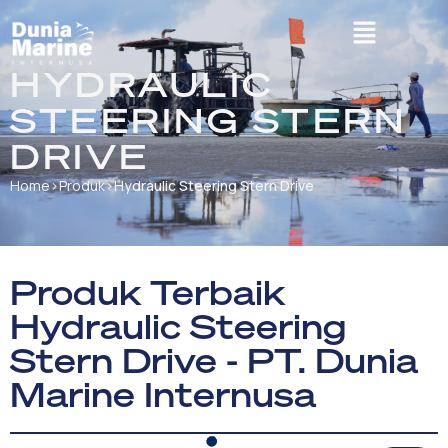
HYDRAULIC
STEERING STERN
DRIVE
Home
›
Produk
›
Hydraulic Steering Stern Drive
Produk Terbaik
Hydraulic Steering
Stern Drive - PT. Dunia
Marine Internusa