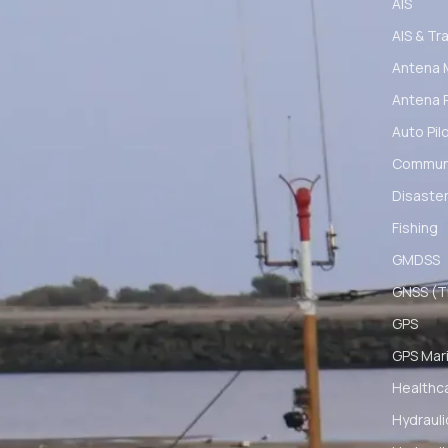
AIS
AIS & Tr
Antena 
Antena 
Auto Pil
Communi
Disaster
Fishing
GMDSS
GNSS (Ti
GPS
GPS Mar
Healthc
Hydrauli