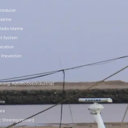
ansducer
Marine
Radio Marine
ot System
cation
 Prevention
ming, Automotive/Industrial)
ine
are
c Steering Inboard