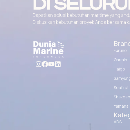
DI SELURU
Dapatkan solusi kebutuhan maritime yang andal
Diskusikan kebutuhan proyek Anda bersama kami
Bran
Furuno
Garmin
Haigo
Samyun
Seafirst
Shakesp
Yamaha
Kateg
ADS