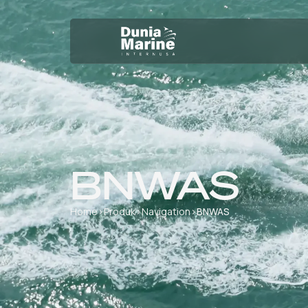
BNWAS
Home
›
Produk
›
Navigation
›
BNWAS