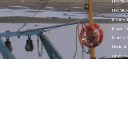
Hydrauli
Hydrauli
Marine S
Mesin T
Monitori
Navigat
Other M
Pelumas
Power Ki
Radio C
Smartwa
© 2026 PT DUNIA MARINE INTERNUSA | ALL RIGH