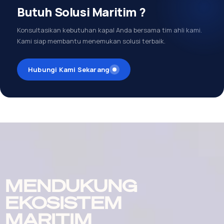
Butuh Solusi Maritim ?
Konsultasikan kebutuhan kapal Anda bersama tim ahli kami.
Kami siap membantu menemukan solusi terbaik.
Hubungi Kami Sekarang
MENDUKUNG
EKOSISTEM
MARITIM