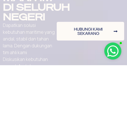
DI SELURUH
NEGERI
Dapatkan solusi
HUBUNGI KAMI
kebutuhan maritime yang
SEKARANG
andal, stabil dan tahan
lama. Dengan dukungan
tim ahli kami
Diskusikan kebutuhan
proyek Anda bersama
kami hari ini.
Brand
Perusahaan
Kontak
Produk
Jl. Malaka No.35,
Furuno
Roa Malaka,
Layanan
Garmin
Kec. Tambora,
Tentang Kami
jakarta, Daerah
Haigo
Khusus Ibukota
Media