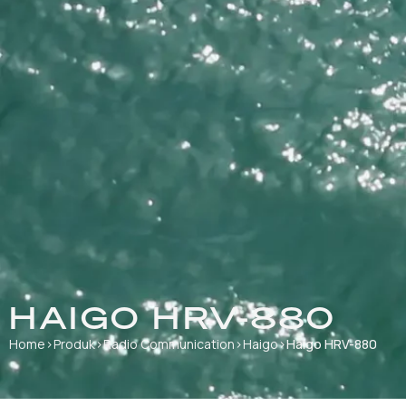
HAIGO HRV-880
Home
›
Produk
›
Radio Communication
›
Haigo
›
Haigo HRV-880