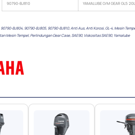
90790-BJ810
YAMALUBE O/M GEAR GL5 20L
,
90790-BJ804
,
90790-BJ805
,
90790-BJ810
,
Anti Aus
,
Anti Korosi
,
GL-4
,
Mesin Temp
tan Mesin Tempel
,
Perlindungan Gear Case
,
SAE90
,
Viskositas SAE90
,
Yamalube