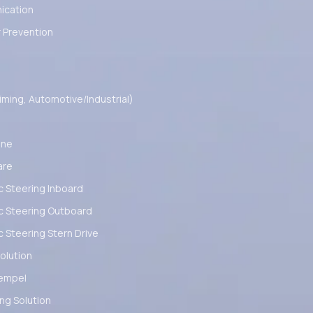
cation
 Prevention
ming, Automotive/Industrial)
ine
are
c Steering Inboard
c Steering Outboard
c Steering Stern Drive
olution
empel
ng Solution