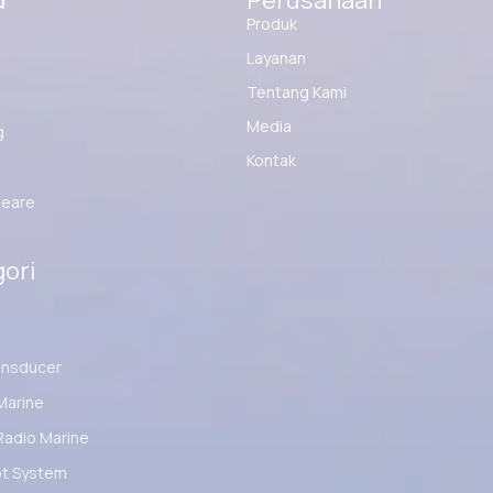
d
Perusahaan
Produk
Layanan
Tentang Kami
Media
g
Kontak
eare
ori
ansducer
Marine
Radio Marine
ot System