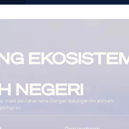
NG EKOSISTE
H NEGERI
, stabil dan tahan lama. Dengan dukungan tim ahli kami
 hari ini.