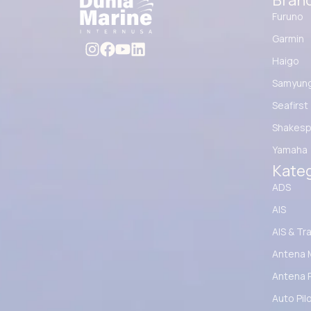
Bran
Furuno
Garmin
Haigo
Samyun
Seafirst
Shakesp
Yamaha
Kateg
ADS
AIS
AIS & Tr
Antena 
Antena 
Auto Pil