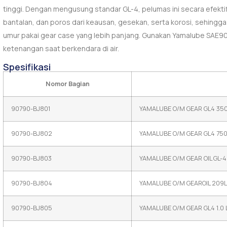
tinggi. Dengan mengusung standar GL-4, pelumas ini secara efektif
bantalan, dan poros dari keausan, gesekan, serta korosi, sehing
umur pakai gear case yang lebih panjang. Gunakan Yamalube SAE9
ketenangan saat berkendara di air.
Spesifikasi
Nomor Bagian
90790-BJ801
YAMALUBE O/M GEAR GL4 35
90790-BJ802
YAMALUBE O/M GEAR GL4 750
90790-BJ803
YAMALUBE O/M GEAR OIL GL-4
90790-BJ804
YAMALUBE O/M GEAROIL 209
90790-BJ805
YAMALUBE O/M GEAR GL4 1.0 