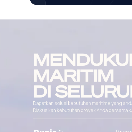
MENDUKU
MARITIM
DI SELURU
Dapatkan solusi kebutuhan maritime yang andal
Diskusikan kebutuhan proyek Anda bersama kami