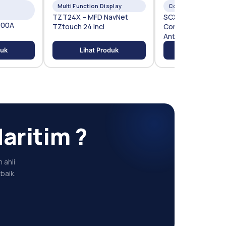
Multi Function Display
Compass
TZT24X – MFD NavNet
SCX-20 – Satellite
000A
TZtouch 24 Inci
Compass GNSS Du
Antena
duk
Lihat Produk
Lihat Prod
aritim ?
 ahli
baik.