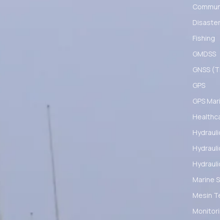
Communi
Disaster
Fishing
GMDSS
GNSS (Ti
GPS
GPS Mar
Healthc
Hydrauli
Hydrauli
Hydrauli
Marine S
Mesin T
Monitori