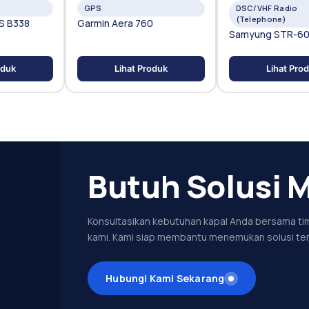
GPS
DSC/VHF Radio
(Telephone)
IS B338
Garmin Aera 760
Samyung STR-6
oduk
Lihat Produk
Lihat Pro
Butuh Solusi M
Konsultasikan kebutuhan kapal Anda bersama tim
kami. Kami siap membantu menemukan solusi ter
Hubungi Kami Sekarang