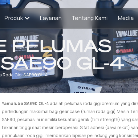
Produk
Layanan
Tentang Kami
Media
E PELUMAS
 SAE90 GL-4
s Roda Gigi SAE90 GL-4
Yamalube SAE90 GL-4
adalah pelumas roda gigi premium yang di
perlindungan maksimal bagi gear case (rumah roda gigi) Mesin Te
SAE90, pelumas ini memiliki kekuatan gerak (film strength) yang 
tekanan tinggi saat mesin beroperasi. Sifat adhesi (daya rekat) 
permukaan roda gigi, memberikan lapisan pelindung yang konsiste