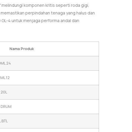
 melindungi komponen kritis seperti roda gigi,
ga memastikan perpindahan tenaga yang halus dan
0 GL-4 untuk menjaga performa andal dan
Nama Produk
0ML 24
ML 12
 20L
L DRUM
L BTL