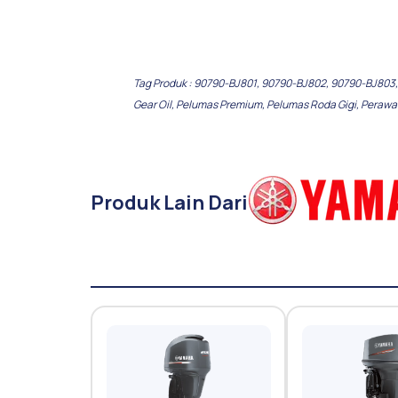
Tag Produk :
90790-BJ801
,
90790-BJ802
,
90790-BJ803
Gear Oil
,
Pelumas Premium
,
Pelumas Roda Gigi
,
Perawa
Produk Lain Dari