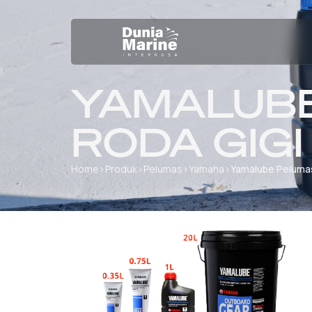
YAMALUB
RODA GIGI
Home
›
Produk
›
Pelumas
›
Yamaha
›
Yamalube Peluma