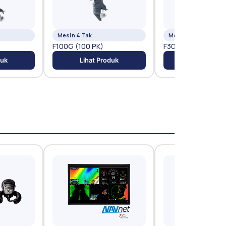
Mesin 4 Tak
Mesin 4 Tak
F100G (100 PK)
F300D (300 PK)
duk
Lihat Produk
Lihat Prod