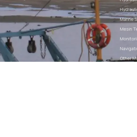
Hydrauli
Marine S
Mesin T
Monitori
Navigat
Other M
Pelumas
Power Ki
Radio C
Smartwa
© 2026 PT DUNIA MARINE INTERNUSA | ALL RIGH