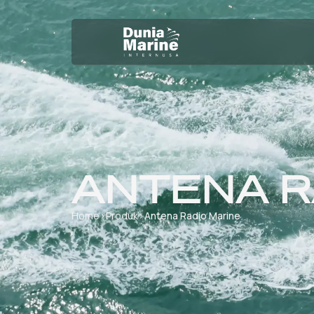
ANTENA R
Home
›
Produk
›
Antena Radio Marine