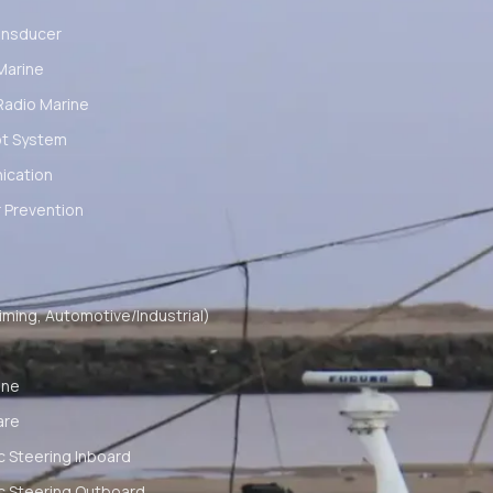
ansducer
Marine
Radio Marine
ot System
cation
 Prevention
ming, Automotive/Industrial)
ine
are
c Steering Inboard
c Steering Outboard