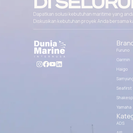
DI SELURU
Dapatkan solusi kebutuhan maritime yang andal
Diskusikan kebutuhan proyek Anda bersama kami
Bran
Furuno
Garmin
Haigo
Samyun
Seafirst
Shakesp
Yamaha
Kateg
ADS
AIS