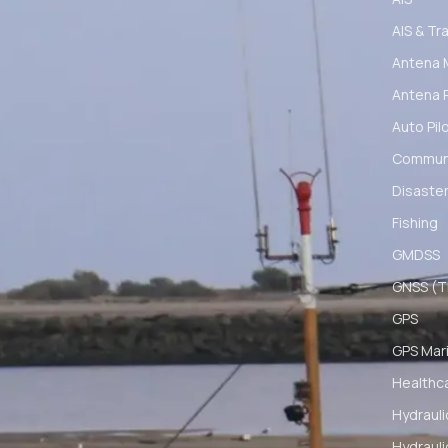
AIS & Tr
Antena 
Antena 
Auto Pil
Communi
Disaster
Fishing
GMDSS
GNSS (Ti
GPS
GPS Mar
Healthc
Hydrauli
Hydrauli