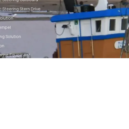
c Steering Stern Drive
olution
empel
ng Solution
ion
arine Equipment
t
ommunication
tch
TS RESERVED
SYA