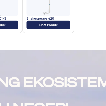
01-S
Shakespeare 426
oduk
Lihat Produk
NG EKOSISTE