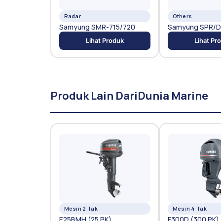
Radar
Others
Samyung SMR-715/720
Samyung SPR/D
Lihat Produk
Lihat Pr
Produk Lain Dari
Dunia Marine
Mesin 2 Tak
Mesin 4 Tak
E25BMH (25 PK)
F300D (300 PK)