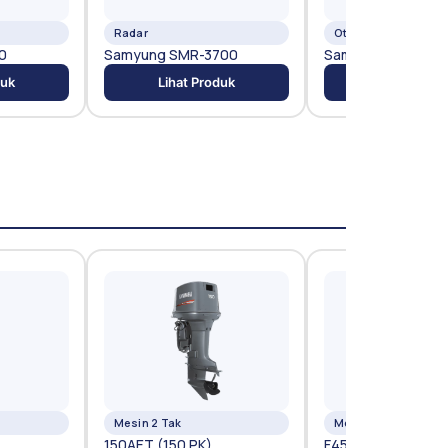
Radar
Others
0
Samyung SMR-3700
Samyung SGC-75
duk
Lihat Produk
Lihat Prod
Mesin 2 Tak
Mesin 4 Tak
150AET (150 PK)
F450A (450 PK)