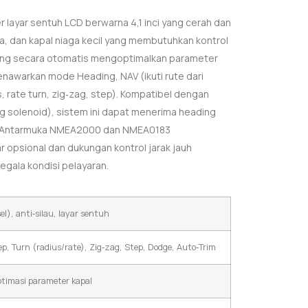
 layar sentuh LCD berwarna 4,1 inci yang cerah dan
rja, dan kapal niaga kecil yang membutuhkan kontrol
 yang secara otomatis mengoptimalkan parameter
menawarkan mode Heading, NAV (ikuti rute dari
 rate turn, zig‑zag, step). Kompatibel dengan
ing solenoid), sistem ini dapat menerima heading
EA. Antarmuka NMEA2000 dan NMEA0183
 opsional dan dukungan kontrol jarak jauh
egala kondisi pelayaran.
l), anti‑silau, layar sentuh
ep, Turn (radius/rate), Zig‑zag, Step, Dodge, Auto‑Trim
ptimasi parameter kapal