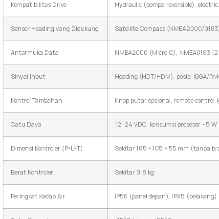
Kompatibilitas Drive
Hydraulic (pompa reversible), electri
Sensor Heading yang Didukung
Satellite Compass (NMEA2000/0183)
Antarmuka Data
NMEA2000 (Micro‑C), NMEA0183 (2 p
Sinyal Input
Heading (HDT/HDM), posisi (GGA/RM
Kontrol Tambahan
Knop putar opsional, remote control 
Catu Daya
12–24 VDC, konsumsi prosesor ~5 W (
Dimensi Kontroler (P×L×T)
Sekitar 165 × 105 × 55 mm (tanpa br
Berat Kontroler
Sekitar 0,8 kg
Peringkat Kedap Air
IP56 (panel depan), IPX5 (belakang)