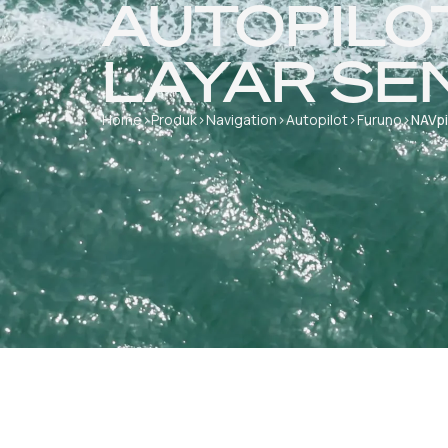
AUTOPILO
LAYAR SEN
Home
›
Produk
›
Navigation
›
Autopilot
›
Furuno
›
NAVpi