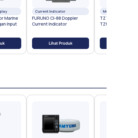
play
Current Indicator
Multi Function Disp
or Marine
FURUNO CI-88 Doppler
TZT13X – MFD Nav
an Input
Current Indicator
TZtouch 13 Inci
duk
Lihat Produk
Lihat Prod