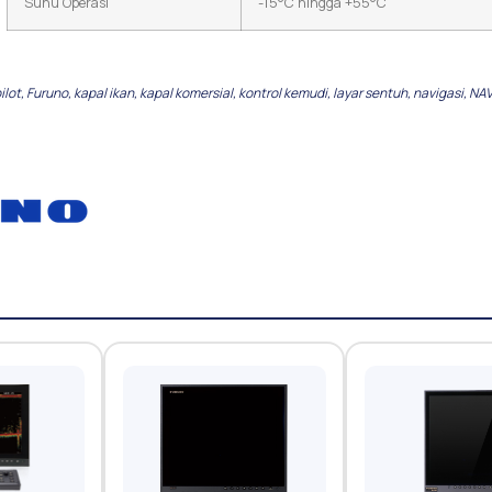
Suhu Operasi
-15°C hingga +55°C
ilot
,
Furuno
,
kapal ikan
,
kapal komersial
,
kontrol kemudi
,
layar sentuh
,
navigasi
,
NAV