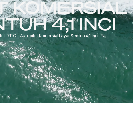
T KOMERSIAL
TUH 4,1 INCI
lot-711C – Autopilot Komersial Layar Sentuh 4,1 Inci