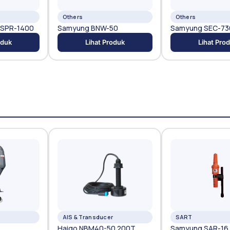
Others
Others
SPR-1400
Samyung BNW-50
Samyung SEC-73
oduk
Lihat Produk
Lihat Pro
AIS & Transducer
SART
Haigo NBM40-50 200T
Samyung SAR-16