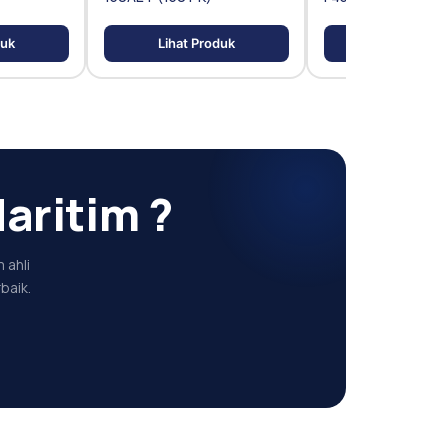
duk
Lihat Produk
Lihat Prod
aritim ?
 ahli
baik.