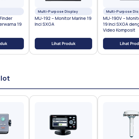
Multi-Purpose Display
Multi-Purpose Dis
Finder
MU-192 – Monitor Marine 19
MU-190V – Monit
erwarna 19
Inci SXGA
19 Inci SXGA deng
Video Komposit
oduk
Lihat Produk
Lihat Pro
lot