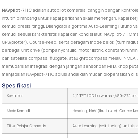
NAVpilot-711C
adalah autopilot komersial canggih dengan kontroler
intuitif, dirancang untuk kapal perikanan skala menengah, kapal ke
kemudi presisi tinggi. Dilengkapi algoritma Auto‑Learning Furuno
kemudi sesuai karakteristik kapal dan kondisi laut, NAVpilot‑711C 
GPS/plotter), Course‑Keep, serta beragam mode belok (turn radius,
berbagai unit drive (pompa hydraulic, motor listrik, constant‑runn
dari satellite compass, fluxgate, atau gyrocompass melalui NM
memudahkan integrasi dengan jaringan sensor dan MFD. Knop putar
menjadikan NAVpilot‑711C solusi andal dan mudah dioperasikan di s
Spesifikasi
Kontroler
4,1” TFT LCD berwarna (480×272 pikse
Mode Kemudi
Heading, NAV (ikuti rute), Course‑Ke
Fitur Belajar Otomatis
Auto‑Learning (self‑tuning) untuk o