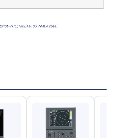
pilot-711C
,
NMEA0183
,
NMEA2000