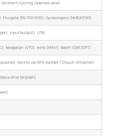
c, constant‑running (solenoid valve)
, Fluxgate (PG‑700/500), Gyrocompass (NMEA0183)
ort, input/output), USB
C), kecepatan (VTG), wind (MWV), depth (DBT/DPT)
(opsional), kontrol via MFD NavNet TZtouch (Ethernet)
daya drive terpisah)
aket)