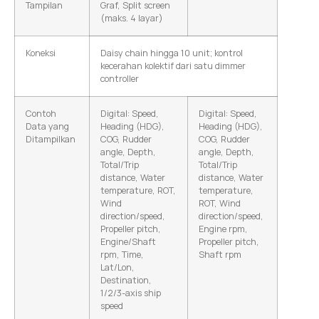
Tampilan
Graf, Split screen
(maks. 4 layar)
Koneksi
Daisy chain hingga 10 unit; kontrol
kecerahan kolektif dari satu dimmer
controller
Contoh
Digital: Speed,
Digital: Speed,
Data yang
Heading (HDG),
Heading (HDG),
Ditampilkan
COG, Rudder
COG, Rudder
angle, Depth,
angle, Depth,
Total/Trip
Total/Trip
distance, Water
distance, Water
temperature, ROT,
temperature,
Wind
ROT, Wind
direction/speed,
direction/speed,
Propeller pitch,
Engine rpm,
Engine/Shaft
Propeller pitch,
rpm, Time,
Shaft rpm
Lat/Lon,
Destination,
1/2/3-axis ship
speed