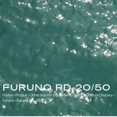
FURUNO RD-20/50
Home
›
Produk
›
Other Marine Equipment
›
Multi-Purpose Display
›
Furuno
›
Furuno RD-20/50