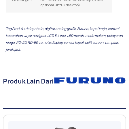
opsional untuk desktop)
Tag Produk :
daisy chain
,
digital analog grafik
,
Furuno
,
kapal kerja
,
kontrol
kecerahan
,
layar navigasi
,
LCD 8.4 inci
,
LED merah
,
mode malam
,
pelayaran
niaga
,
RD-20
,
RD-50
,
remote display
,
sensor kapal
,
split screen
,
tampilan
jarak jauh
Produk Lain Dari