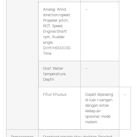
Analog: Wind
–
direction/speed,
Propeller pitch,
ROT, Speed,
Engine/Shaft
rpm, Rudder
angle,
Drift/HDG/COG,
Time
Graf: Water
–
temperature,
Depth
Fitur Khusus
Dapat dipasang
–
di luar ruangan
dengan kotak
kedap air
opsional; mode
malam
Pemasangan
Overhead console atau desktop (bracket