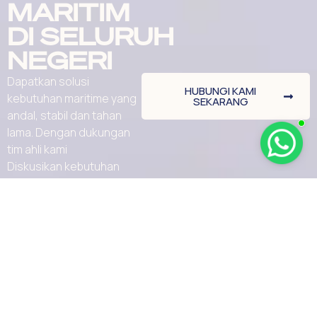
MARITIM
DI SELURUH
NEGERI
Dapatkan solusi
HUBUNGI KAMI
kebutuhan maritime yang
SEKARANG
andal, stabil dan tahan
lama. Dengan dukungan
tim ahli kami
Diskusikan kebutuhan
proyek Anda bersama
kami hari ini.
Brand
Perusahaan
Kontak
Produk
Jl. Malaka No.35,
Furuno
Roa Malaka,
Layanan
Garmin
Kec. Tambora,
Tentang Kami
jakarta, Daerah
Haigo