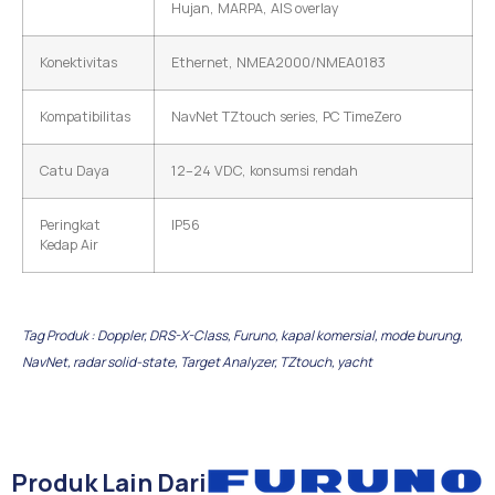
Hujan, MARPA, AIS overlay
Konektivitas
Ethernet, NMEA2000/NMEA0183
Kompatibilitas
NavNet TZtouch series, PC TimeZero
Catu Daya
12–24 VDC, konsumsi rendah
Peringkat
IP56
Kedap Air
Tag Produk :
Doppler
,
DRS-X-Class
,
Furuno
,
kapal komersial
,
mode burung
,
NavNet
,
radar solid-state
,
Target Analyzer
,
TZtouch
,
yacht
Produk Lain Dari