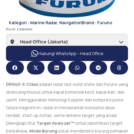
Kategori :
Marine Radar
,
Navigation
Brand :
Furuno
PILIH CABANG
Hubungi WhatsApp - Head Office
DRS4D-X-Class
adalah radar laut solid‑state dari Furuno yang
dirancang khusus untuk kapal komersial kecil, kapal ikan, dan
yacht. Menggunakan teknologi Doppler dan kompresi pulsa
tanpa magnetron, radar ini menawarkan konsumsi daya
rendah, start‑up instan, serta deteksi target yang andal.
Dilengkapi fitur
Target Analyzer™
untuk identifikasi target
berbahaya,
Mode Burung
untuk mendeteksi burung pemakan