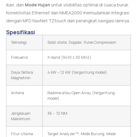
ikan, dan
Mode Hujan
untuk visibilitas optimal di cuaca buruk.
Konektivitas Ethernet dan NMEA2000 memudahkan integrasi
dengan MFD NavNet TZtouch dan perangkat navigasi lainnya.
Spesifikasi
Teknologi
Solid-state, Doppler, Pulse Compression
Frekuensi
X-band (9410 ± 30 MHz)
Daya Setara
4 kW – 12 kW (tergantung model)
Magnetron
Antena
Radome atau Open Array (tergantung
model)
Jangkauan
36 – 72 NM
Maksimum
Fitur Utama
Target Analyzer™, Mode Burung, Mode