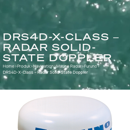
DRS4D-X-CLASS –
RADAR SOLID-
STATE DOPPLER
Home
›
Produk
›
Navigation
›
Marine Radar
›
Furuno
›
DRS4D-X-Class – Radar Solid-State Doppler