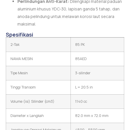
Perlindungan Anti-Karat:
Dilengkapi material paduan
aluminium khusus YDC-30, lapisan ganda 5 tahap, dan
anoda pelindung untuk melawan korosi laut secara
maksimal.
Spesifikasi
2-Tak
85 PK
NAMA MESIN
85AED
Tipe Mesin
3-silinder
Tinggi Transom
L = 20.5 in
Volume (isi) Silinder (cm3)
1140 cc
Diameter x Langkah
82.0 mm x 72.0 mm
Jangkauan Operasi Maksimum
4500 – 5500 rpm