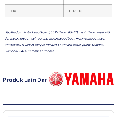
Berat
111-124 kg
Tag Produk :
2-stroke outboard
,
85 PK 2-tak
,
85AED
,
mesin 2-tak
,
mesin 85
PK
,
mesin kapal
,
mesin perahu
,
mesin speed boat
,
mesin tempel
,
mesin
tempel 85 PK
,
Mesin Tempel Yamaha
,
Outboard Motor
,
ptdmi
,
Yamaha
,
Yamaha 85AED
,
Yamaha Outboard
Produk Lain Dari