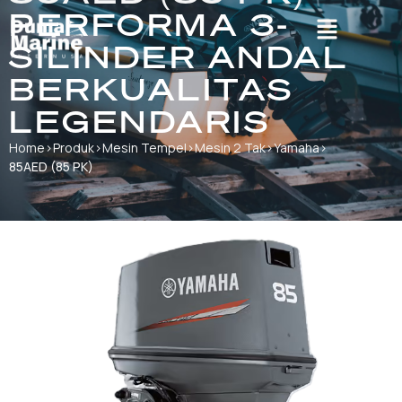
PERFORMA 3-
SILINDER ANDAL
BERKUALITAS
LEGENDARIS
Home
›
Produk
›
Mesin Tempel
›
Mesin 2 Tak
›
Yamaha
›
85AED (85 PK)