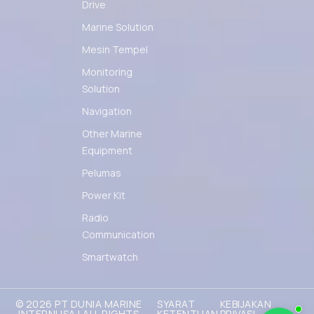
Drive
Marine Solution
Mesin Tempel
Monitoring
Solution
Navigation
Other Marine
Equipment
Pelumas
Power Kit
Radio
Communication
Smartwatch
© 2026 PT DUNIA MARINE
SYARAT
KEBIJAKAN
INTERNUSA | ALL RIGHTS
KETENTUAN
PRIVASI