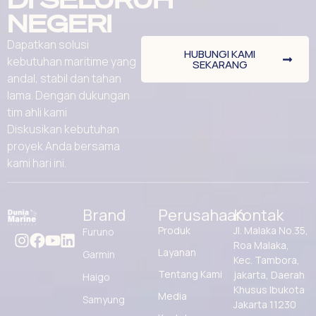
NEGERI
Dapatkan solusi
HUBUNGI KAMI
kebutuhan maritime yang
SEKARANG
andal, stabil dan tahan
lama. Dengan dukungan
tim ahli kami
Diskusikan kebutuhan
proyek Anda bersama
kami hari ini.
Brand
Perusahaan
Kontak
Produk
Jl. Malaka No.35,
Furuno
Roa Malaka,
Layanan
Garmin
Kec. Tambora,
Tentang Kami
jakarta, Daerah
Haigo
Khusus Ibukota
Media
Samyung
Jakarta 11230