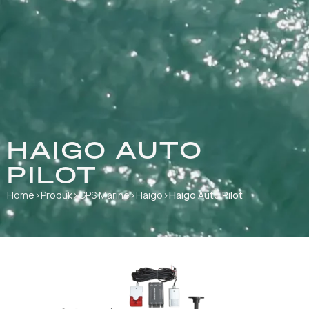
HAIGO AUTO
PILOT
Home
›
Produk
›
GPS Marine
›
Haigo
›
Haigo Auto Pilot