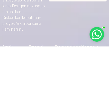
andal, stabil dan tahan
lama. Dengan dukungan
tim ahli kami
Diskusikan kebutuhan
proyek Anda bersama
kami hari ini.
Brand
Perusahaan
Kontak
Produk
Jl. Malaka No.35,
Furuno
Roa Malaka,
Layanan
Garmin
Kec. Tambora,
Tentang Kami
jakarta, Daerah
Haigo
Khusus Ibukota
Media
Samyung
Jakarta 11230
Kontak
Seafirst
Email :
info@ptdmi.id
Shakespeare
Phone : 0811-
Yamaha
9938-100
Kategori