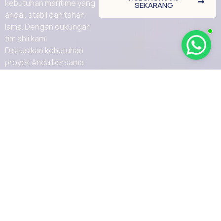
kebutuhan maritime yang
SEKARANG
andal, stabil dan tahan
lama. Dengan dukungan
tim ahli kami
Diskusikan kebutuhan
proyek Anda bersama
kami hari ini.
Brand
Perusahaan
Kontak
Produk
Jl. Malaka No.35,
Furuno
Roa Malaka,
Layanan
Garmin
Kec. Tambora,
Tentang Kami
jakarta, Daerah
Haigo
Khusus Ibukota
Media
Samyung
Jakarta 11230
Kontak
Seafirst
Email :
info@ptdmi.id
Shakespeare
Phone : 0811-
Yamaha