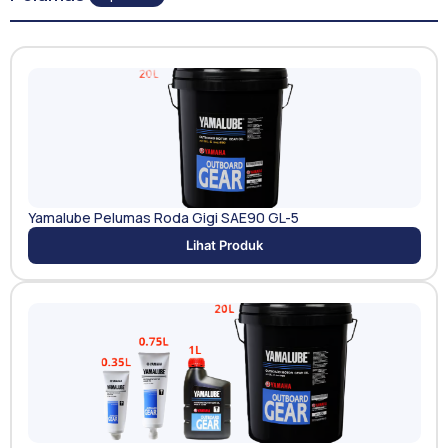
Yamalube Pelumas Roda Gigi SAE90 GL-5
Lihat Produk