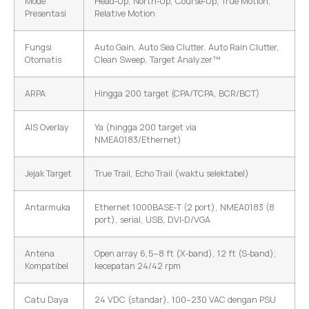
Mode
Head‑Up, North‑Up, Course‑Up, True Motion,
Presentasi
Relative Motion
Fungsi
Auto Gain, Auto Sea Clutter, Auto Rain Clutter,
Otomatis
Clean Sweep, Target Analyzer™
ARPA
Hingga 200 target (CPA/TCPA, BCR/BCT)
AIS Overlay
Ya (hingga 200 target via
NMEA0183/Ethernet)
Jejak Target
True Trail, Echo Trail (waktu selektabel)
Antarmuka
Ethernet 1000BASE‑T (2 port), NMEA0183 (8
port), serial, USB, DVI‑D/VGA
Antena
Open array 6,5–8 ft (X‑band), 12 ft (S‑band);
Kompatibel
kecepatan 24/42 rpm
Catu Daya
24 VDC (standar), 100–230 VAC dengan PSU