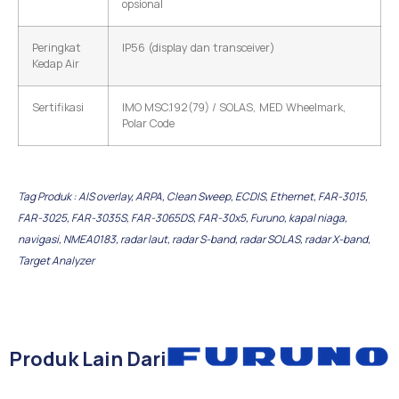
opsional
Peringkat
IP56 (display dan transceiver)
Kedap Air
Sertifikasi
IMO MSC.192(79) / SOLAS, MED Wheelmark,
Polar Code
Tag Produk :
AIS overlay
,
ARPA
,
Clean Sweep
,
ECDIS
,
Ethernet
,
FAR-3015
,
FAR-3025
,
FAR-3035S
,
FAR-3065DS
,
FAR-30x5
,
Furuno
,
kapal niaga
,
navigasi
,
NMEA0183
,
radar laut
,
radar S-band
,
radar SOLAS
,
radar X-band
,
Target Analyzer
Produk Lain Dari