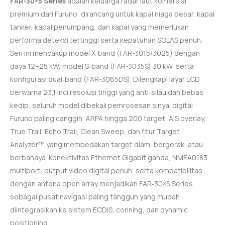
FAR-30×5 Series
adalah keluarga radar laut komersial
premium dari Furuno, dirancang untuk kapal niaga besar, kapal
tanker, kapal penumpang, dan kapal yang memerlukan
performa deteksi tertinggi serta kepatuhan SOLAS penuh.
Seri ini mencakup model X‑band (FAR-3015/3025) dengan
daya 12–25 kW, model S‑band (FAR-3035S) 30 kW, serta
konfigurasi dual‑band (FAR-3065DS). Dilengkapi layar LCD
berwarna 23,1 inci resolusi tinggi yang anti‑silau dan bebas
kedip, seluruh model dibekali pemrosesan sinyal digital
Furuno paling canggih, ARPA hingga 200 target, AIS overlay,
True Trail, Echo Trail, Clean Sweep, dan fitur Target
Analyzer™ yang membedakan target diam, bergerak, atau
berbahaya. Konektivitas Ethernet Gigabit ganda, NMEA0183
multiport, output video digital penuh, serta kompatibilitas
dengan antena open array menjadikan FAR‑30×5 Series
sebagai pusat navigasi paling tangguh yang mudah
diintegrasikan ke sistem ECDIS, conning, dan dynamic
positioning.