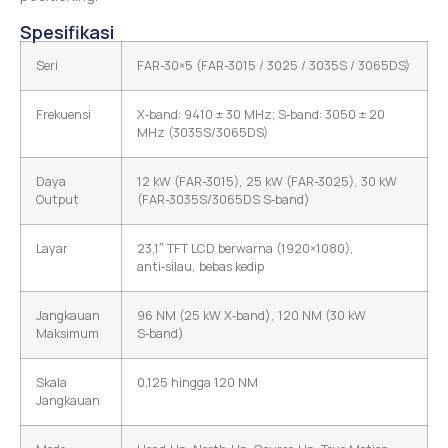
Spesifikasi
Seri
FAR-30×5 (FAR-3015 / 3025 / 3035S / 3065DS)
Frekuensi
X‑band: 9410 ± 30 MHz; S‑band: 3050 ± 20
MHz (3035S/3065DS)
Daya
12 kW (FAR-3015), 25 kW (FAR-3025), 30 kW
Output
(FAR-3035S/3065DS S‑band)
Layar
23,1″ TFT LCD berwarna (1920×1080),
anti‑silau, bebas kedip
Jangkauan
96 NM (25 kW X‑band), 120 NM (30 kW
Maksimum
S‑band)
Skala
0,125 hingga 120 NM
Jangkauan