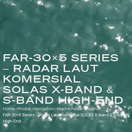
FAR-30×5 SERIES
– RADAR LAUT
KOMERSIAL
SOLAS X-BAND &
S-BAND HIGH-END
Home
›
Produk
›
Navigation
›
Marine Radar
›
Furuno
›
FAR-30×5 Series – Radar Laut Komersial SOLAS X-band & S-band
High-End