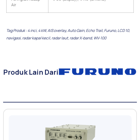
Air
Tag Produk :
4 inci
,
4 kW
,
AIS overlay
,
Auto Gain
,
Echo Trail
,
Furuno
,
LCD 10
,
navigasi
,
radar kapal kecil
,
radar laut
,
radar X-band
,
WV-100
Produk Lain Dari