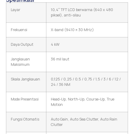
Layar
10,4″ TFT LCD berwarna (640 x 480
piksel), anti-silau
Frekuensi
X-band (9410 ± 30 MHz)
Daya Output
4 kW
Jangkauan
36 mil laut
Maksimum
Skala Jangkauan
0,125 / 0,25 / 0,5 / 0,75 / 1,5 / 3 / 6 / 12 /
24 / 36 NM
Mode Presentasi
Head-Up, North-Up, Course-Up, True
Motion
Fungsi Otomatis
Auto Gain, Auto Sea Clutter, Auto Rain
Clutter