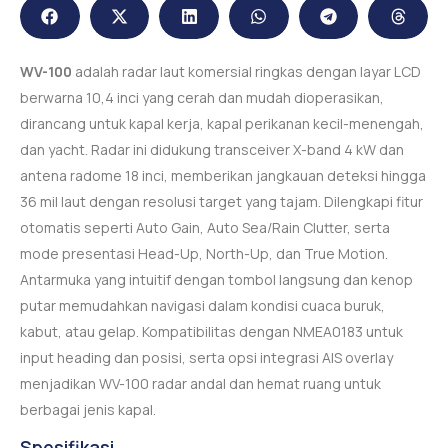
WV-100
adalah radar laut komersial ringkas dengan layar LCD
berwarna 10,4 inci yang cerah dan mudah dioperasikan,
dirancang untuk kapal kerja, kapal perikanan kecil-menengah,
dan yacht. Radar ini didukung transceiver X-band 4 kW dan
antena radome 18 inci, memberikan jangkauan deteksi hingga
36 mil laut dengan resolusi target yang tajam. Dilengkapi fitur
otomatis seperti Auto Gain, Auto Sea/Rain Clutter, serta
mode presentasi Head-Up, North-Up, dan True Motion.
Antarmuka yang intuitif dengan tombol langsung dan kenop
putar memudahkan navigasi dalam kondisi cuaca buruk,
kabut, atau gelap. Kompatibilitas dengan NMEA0183 untuk
input heading dan posisi, serta opsi integrasi AIS overlay
menjadikan WV-100 radar andal dan hemat ruang untuk
berbagai jenis kapal.
Spesifikasi