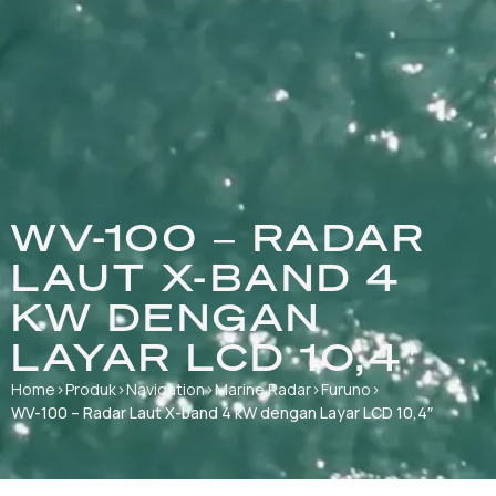
WV-100 – RADAR
LAUT X-BAND 4
KW DENGAN
LAYAR LCD 10,4″
Home
›
Produk
›
Navigation
›
Marine Radar
›
Furuno
›
WV-100 – Radar Laut X-band 4 kW dengan Layar LCD 10,4″