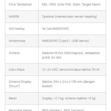
Fitur Tambahan
EBL, VRM, Echo Trail, Zoom, Target Alarm
MARPA
Opsional (memerlukan sensor heading)
AIS Overlay
Ya (via NMEA0183)
Antarmuka
NMEA0183 (2 port), USB (servis)
Antena
Radome 18 inci (terintegrasi), kecepatan
putar 24 rpm
Catu Daya
12–24 VDC, konsumsi daya sekitar 30 W
Dimensi Display
Sekitar 294 x 244 x 178 mm (dengan
(PxLxT)
braket)
Berat
Display ~3,7 kg, antena radome ~5 kg
Peringkat Kedap
IP56 (display), IPX6 (antena)