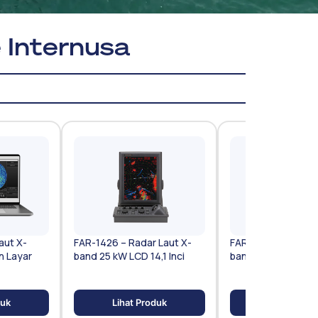
e Internusa
aut X-
FAR-1426 – Radar Laut X-
FAR-1416 – Radar L
n Layar
band 25 kW LCD 14,1 Inci
band 12 kW LCD 14,1
duk
Lihat Produk
Lihat Prod