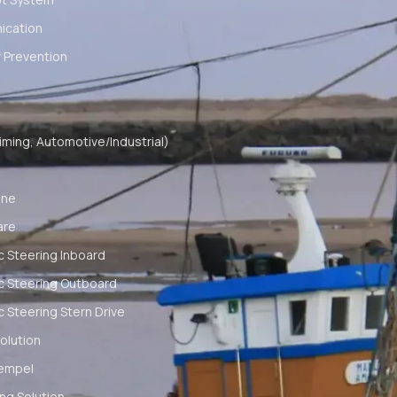
cation
 Prevention
ming, Automotive/Industrial)
ine
are
c Steering Inboard
c Steering Outboard
c Steering Stern Drive
olution
empel
ng Solution