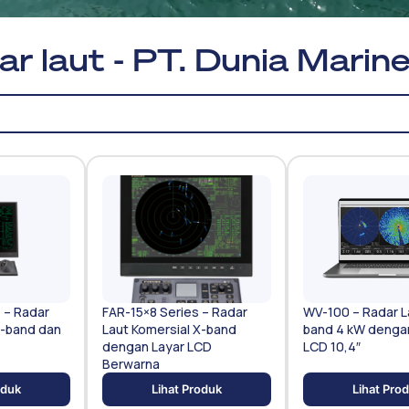
r laut - PT. Dunia Marin
 – Radar
FAR-15×8 Series – Radar
WV-100 – Radar L
X-band dan
Laut Komersial X-band
band 4 kW denga
dengan Layar LCD
LCD 10,4″
Berwarna
oduk
Lihat Produk
Lihat Pro