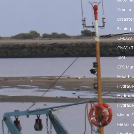
Communi
Disaster
Fishing
GMDSS
GNSS (Ti
GPS
GPS Mar
Healthc
Hydrauli
Hydrauli
Hydrauli
Marine S
Mesin T
Monitori