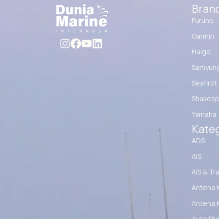
Bran
Furuno
Garmin
Haigo
Samyun
Seafirst
Shakesp
Yamaha
Kateg
ADS
AIS
AIS & Tr
Antena 
Antena 
Auto Pil