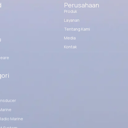
d
Perusahaan
Produk
Layanan
Tentang Kami
Media
g
Kontak
eare
ori
ansducer
Marine
Radio Marine
ot System