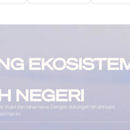
NG EKOSISTE
H NEGERI
, stabil dan tahan lama. Dengan dukungan tim ahli kami
 hari ini.