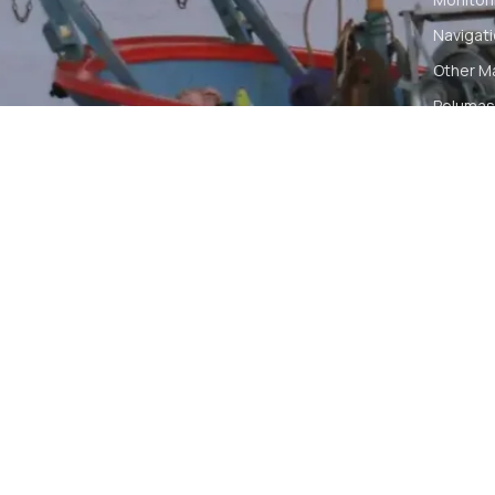
Navigat
Other M
Pelumas
Power Ki
Radio C
Smartwa
© 2026 PT DUNIA MARINE INTERNUSA | ALL RIGH