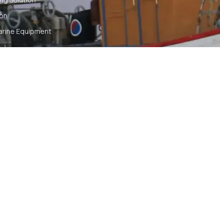
ion
arine Equipment
t
ommunication
tch
TS RESERVED
SYA