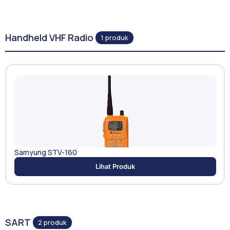
Handheld VHF Radio
1 produk
Samyung STV-160
Lihat Produk
SART
2 produk