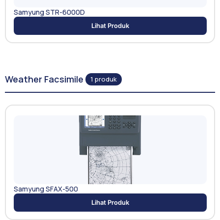
Samyung STR-6000D
Lihat Produk
Weather Facsimile
1 produk
Samyung SFAX-500
Lihat Produk