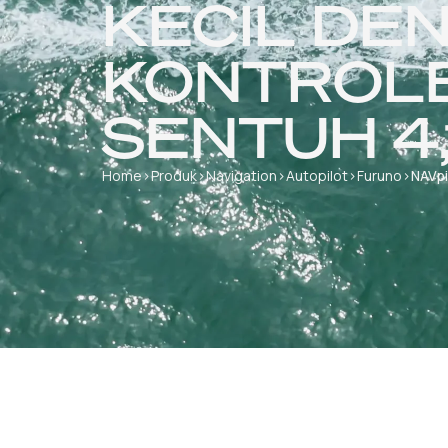
KECIL DE
KONTROLE
SENTUH 4,1
Home
›
Produk
›
Navigation
›
Autopilot
›
Furuno
›
NAVpi