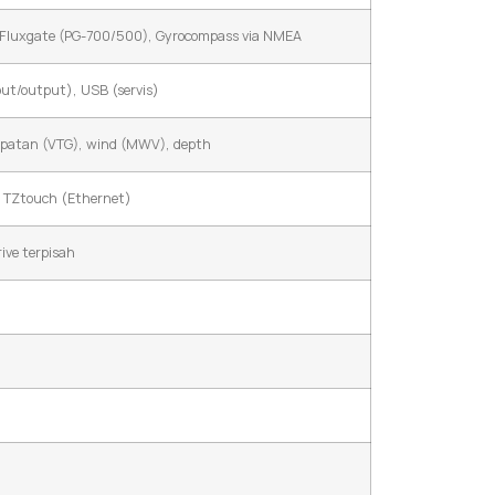
 Fluxgate (PG-700/500), Gyrocompass via NMEA
ut/output), USB (servis)
epatan (VTG), wind (MWV), depth
t TZtouch (Ethernet)
ive terpisah