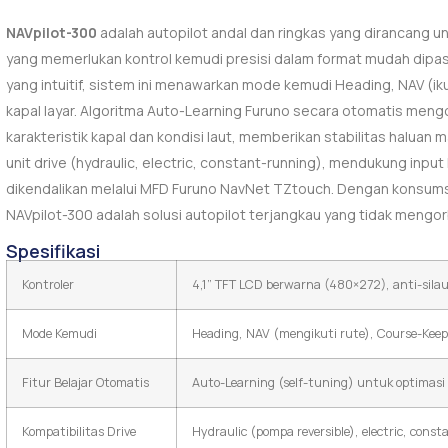
NAVpilot-300
adalah autopilot andal dan ringkas yang dirancang unt
yang memerlukan kontrol kemudi presisi dalam format mudah dipasan
yang intuitif, sistem ini menawarkan mode kemudi Heading, NAV (ik
kapal layar. Algoritma Auto-Learning Furuno secara otomatis men
karakteristik kapal dan kondisi laut, memberikan stabilitas halua
unit drive (hydraulic, electric, constant-running), mendukung in
dikendalikan melalui MFD Furuno NavNet TZtouch. Dengan konsum
NAVpilot-300 adalah solusi autopilot terjangkau yang tidak mengo
Spesifikasi
Kontroler
4,1” TFT LCD berwarna (480×272), anti-silau
Mode Kemudi
Heading, NAV (mengikuti rute), Course-Keep
Fitur Belajar Otomatis
Auto-Learning (self-tuning) untuk optimasi
Kompatibilitas Drive
Hydraulic (pompa reversible), electric, cons