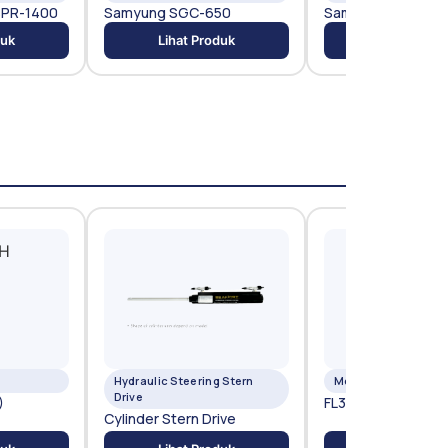
PR-1400
Samyung SGC-650
Samyung SMR-72
duk
Lihat Produk
Lihat Prod
Hydraulic Steering Stern
Mesin 4 Tak
Drive
)
FL300BET (300 PK
Cylinder Stern Drive