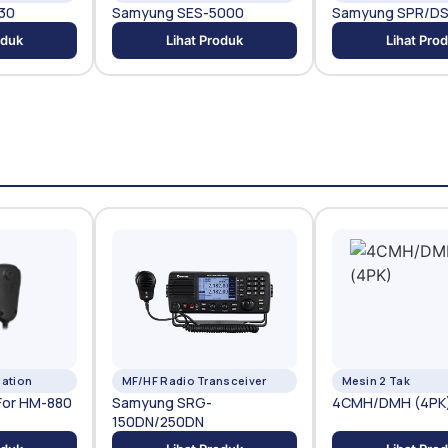
30
Samyung SES-5000
Samyung SPR/DS
oduk
Lihat Produk
Lihat Pro
ation
MF/HF Radio Transceiver
Mesin 2 Tak
For HM-880
Samyung SRG-
4CMH/DMH (4PK
150DN/250DN