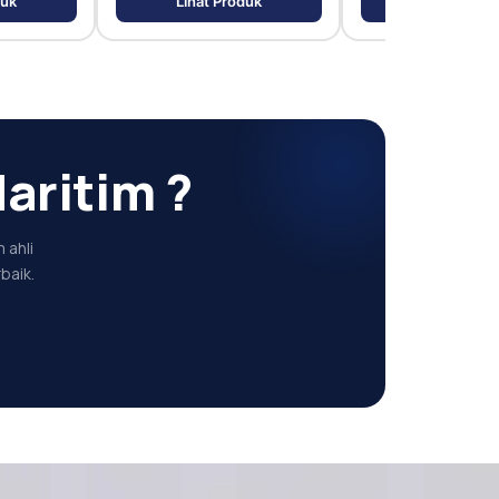
duk
Lihat Produk
Lihat Prod
aritim ?
 ahli
baik.