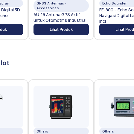
isplay
GNSS Antennas・
Echo Sounder
Accessories
Digital 3D
FE-800 – Echo S
AU-15 Antena GPS Aktif
runo
Navigasi Digital L
untuk Otomotif & Industrial
Inci
oduk
Lihat Produk
Lihat Pro
lot
Others
Others