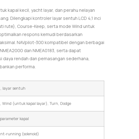
uk kapal kecil, yacht layar, dan perahu nelayan
g. Dilengkapi kontroler layar sentuh LCD 4,1 inci
uti rute), Course-Keep, serta mode Wind untuk
goptimalkan respons kemudi berdasarkan
n maksimal. NAVpilot-300 kompatibel dengan berbagai
put NMEA2000 dan NMEA0183, serta dapat
si daya rendah dan pemasangan sederhana,
rbankan performa.
, layar sentuh
, Wind (untuk kapal layar), Turn, Dodge
 parameter kapal
tant-running (solenoid)