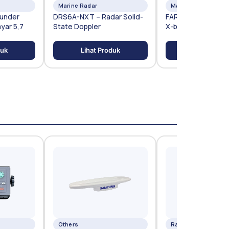
Marine Radar
Marine Radar
ounder
DRS6A-NXT – Radar Solid-
FAR-1523-BB – Rad
ayar 5,7
State Doppler
X-band 25 kW Blac
duk
Lihat Produk
Lihat Prod
Others
Radar