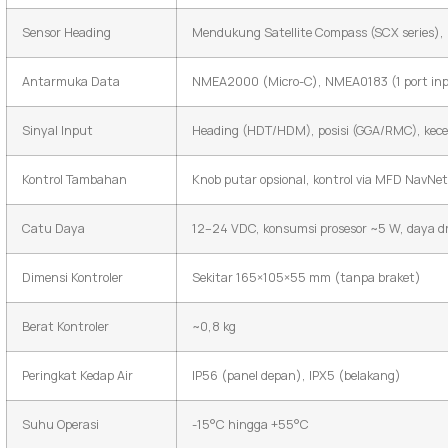
Sensor Heading
Mendukung Satellite Compass (SCX series),
Antarmuka Data
NMEA2000 (Micro-C), NMEA0183 (1 port inp
Sinyal Input
Heading (HDT/HDM), posisi (GGA/RMC), kec
Kontrol Tambahan
Knob putar opsional, kontrol via MFD NavNe
Catu Daya
12–24 VDC, konsumsi prosesor ~5 W, daya dr
Dimensi Kontroler
Sekitar 165×105×55 mm (tanpa braket)
Berat Kontroler
~0,8 kg
Peringkat Kedap Air
IP56 (panel depan), IPX5 (belakang)
Suhu Operasi
-15°C hingga +55°C