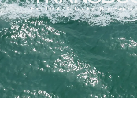
Home
›
Produk
›
AIS & Transducer
›
Haigo
›
Haigo Exte