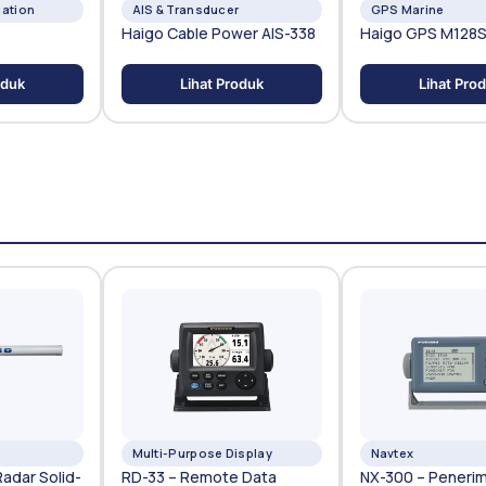
ation
AIS & Transducer
GPS Marine
Haigo Cable Power AIS-338
Haigo GPS M128
oduk
Lihat Produk
Lihat Pro
Multi-Purpose Display
Navtex
adar Solid-
RD-33 – Remote Data
NX-300 – Peneri