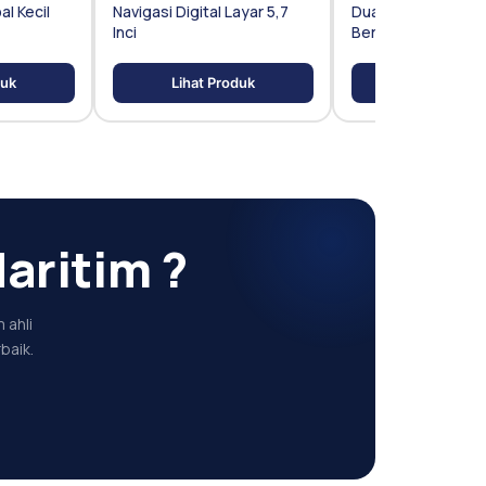
l Kecil
Navigasi Digital Layar 5,7
Dual Frekuensi LC
Inci
Berwarna 15,6 Inci
duk
Lihat Produk
Lihat Prod
aritim ?
 ahli
baik.