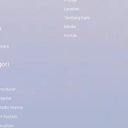
Layanan
Tentang Kami
Media
g
Kontak
eare
ori
ansducer
Marine
Radio Marine
ot System
cation