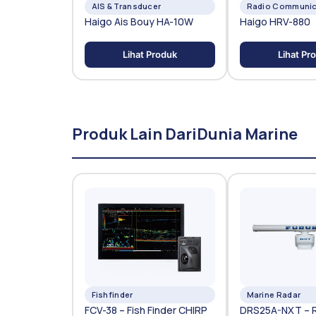
AIS & Transducer
Radio Communic
Haigo Ais Bouy HA-10W
Haigo HRV-880
Lihat Produk
Lihat Pr
Produk Lain Dari
Dunia Marine
Fishfinder
Marine Radar
FCV-38 – Fish Finder CHIRP
DRS25A-NXT – R