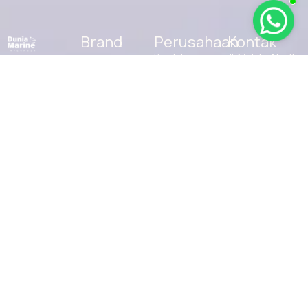
Brand
Perusahaan
Kontak
Produk
Jl. Malaka No.35,
Furuno
Roa Malaka,
Layanan
Garmin
Kec. Tambora,
Tentang Kami
jakarta, Daerah
Haigo
Khusus Ibukota
Media
Samyung
Jakarta 11230
Kontak
Seafirst
Email :
info@ptdmi.id
Shakespeare
Phone : 0811-
Yamaha
9938-100
Kategori
ADS
AIS
AIS &
Transducer