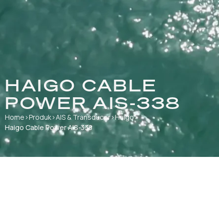
HAIGO CABLE
POWER AIS-338
Home
›
Produk
›
AIS & Transducer
›
Haigo
›
Haigo Cable Power AIS-338