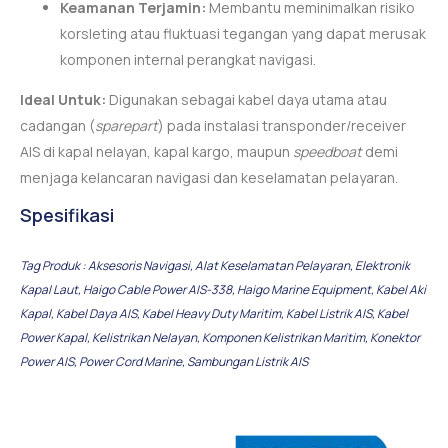
Keamanan Terjamin:
Membantu meminimalkan risiko
korsleting atau fluktuasi tegangan yang dapat merusak
komponen internal perangkat navigasi.
Ideal Untuk:
Digunakan sebagai kabel daya utama atau
cadangan (
sparepart
) pada instalasi transponder/receiver
AIS di kapal nelayan, kapal kargo, maupun
speedboat
demi
menjaga kelancaran navigasi dan keselamatan pelayaran.
Spesifikasi
Tag Produk :
Aksesoris Navigasi
,
Alat Keselamatan Pelayaran
,
Elektronik
Kapal Laut
,
Haigo Cable Power AIS-338
,
Haigo Marine Equipment
,
Kabel Aki
Kapal
,
Kabel Daya AIS
,
Kabel Heavy Duty Maritim
,
Kabel Listrik AIS
,
Kabel
Power Kapal
,
Kelistrikan Nelayan
,
Komponen Kelistrikan Maritim
,
Konektor
Power AIS
,
Power Cord Marine
,
Sambungan Listrik AIS