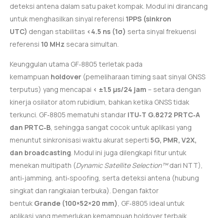
deteksi antena dalam satu paket kompak. Modul ini dirancang
untuk menghasilkan sinyal referensi
1PPS (sinkron
UTC)
dengan stabilitas
<4.5 ns (1σ)
serta sinyal frekuensi
referensi
10 MHz
secara simultan.
Keunggulan utama GF‑8805 terletak pada
kemampuan
holdover
(pemeliharaan timing saat sinyal GNSS
terputus) yang mencapai
< ±1.5 μs/24 jam
– setara dengan
kinerja osilator atom rubidium, bahkan ketika GNSS tidak
terkunci
. GF‑8805 mematuhi standar
ITU‑T G.8272 PRTC‑A
dan PRTC‑B
, sehingga sangat cocok untuk aplikasi yang
menuntut sinkronisasi waktu akurat seperti
5G, PMR, V2X,
dan broadcasting
. Modul ini juga dilengkapi fitur untuk
menekan multipath (
Dynamic Satellite Selection™
dari NTT),
anti‑jamming, anti‑spoofing, serta deteksi antena (hubung
singkat dan rangkaian terbuka). Dengan faktor
bentuk
Grande (100×52×20 mm)
, GF‑8805 ideal untuk
aplikasi yang memerlukan kemampuan holdover terbaik.