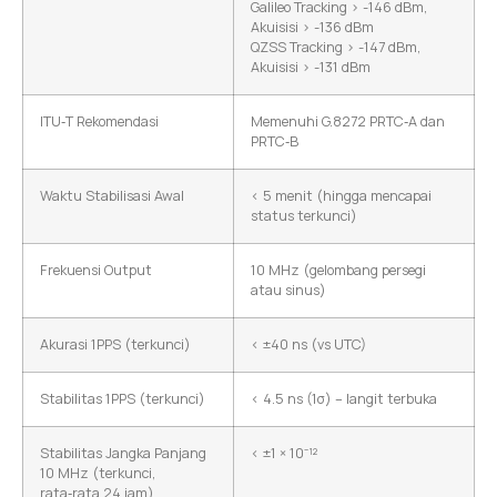
Galileo Tracking > -146 dBm,
Akuisisi > -136 dBm
QZSS Tracking > -147 dBm,
Akuisisi > -131 dBm
ITU‑T Rekomendasi
Memenuhi G.8272 PRTC‑A dan
PRTC‑B
Waktu Stabilisasi Awal
< 5 menit (hingga mencapai
status terkunci)
Frekuensi Output
10 MHz (gelombang persegi
atau sinus)
Akurasi 1PPS (terkunci)
< ±40 ns (vs UTC)
Stabilitas 1PPS (terkunci)
< 4.5 ns (1σ) – langit terbuka
Stabilitas Jangka Panjang
< ±1 × 10⁻¹²
10 MHz (terkunci,
rata‑rata 24 jam)