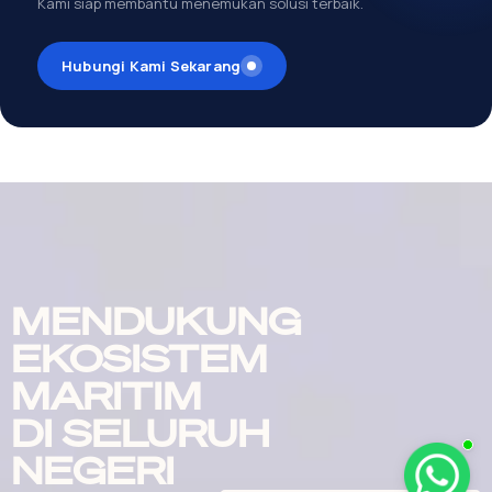
Kami siap membantu menemukan solusi terbaik.
Hubungi Kami Sekarang
MENDUKUNG
EKOSISTEM
MARITIM
DI SELURUH
NEGERI