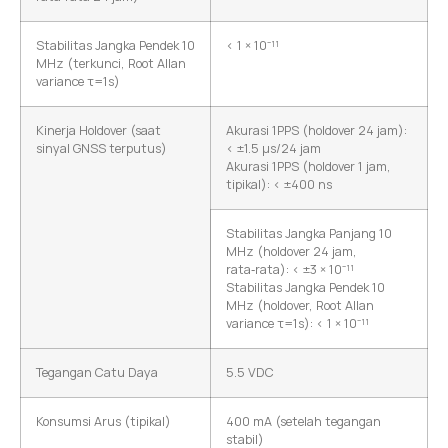
Stabilitas Jangka Pendek 10
< 1 × 10⁻¹¹
MHz (terkunci, Root Allan
variance τ=1s)
Kinerja Holdover (saat
Akurasi 1PPS (holdover 24 jam):
sinyal GNSS terputus)
< ±1.5 μs/24 jam
Akurasi 1PPS (holdover 1 jam,
tipikal): < ±400 ns
Stabilitas Jangka Panjang 10
MHz (holdover 24 jam,
rata‑rata): < ±3 × 10⁻¹¹
Stabilitas Jangka Pendek 10
MHz (holdover, Root Allan
variance τ=1s): < 1 × 10⁻¹¹
Tegangan Catu Daya
5.5 VDC
Konsumsi Arus (tipikal)
400 mA (setelah tegangan
stabil)