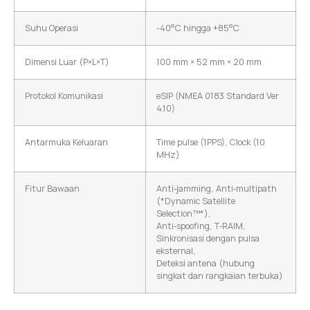
Suhu Operasi
-40°C hingga +85°C
Dimensi Luar (P×L×T)
100 mm × 52 mm × 20 mm
Protokol Komunikasi
eSIP (NMEA 0183 Standard Ver
4.10)
Antarmuka Keluaran
Time pulse (1PPS), Clock (10
MHz)
Fitur Bawaan
Anti‑jamming, Anti‑multipath
(*Dynamic Satellite
Selection™*),
Anti‑spoofing, T‑RAIM,
Sinkronisasi dengan pulsa
eksternal,
Deteksi antena (hubung
singkat dan rangkaian terbuka)