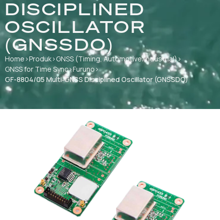
DISCIPLINED
OSCILLATOR
(GNSSDO)
Home
›
Produk
›
GNSS (Timing, Automotive/Industrial)
›
GNSS for Time Sync
›
Furuno
›
GF-8804/05 Multi‑GNSS Disciplined Oscillator (GNSSDO)