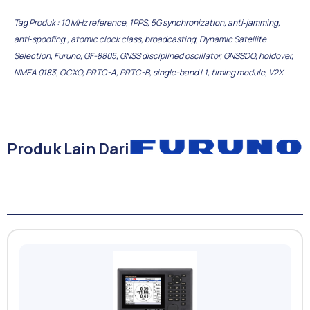
Tag Produk :
10 MHz reference
,
1PPS
,
5G synchronization
,
anti‑jamming
,
anti‑spoofing.
,
atomic clock class
,
broadcasting
,
Dynamic Satellite
Selection
,
Furuno
,
GF-8805
,
GNSS disciplined oscillator
,
GNSSDO
,
holdover
,
NMEA 0183
,
OCXO
,
PRTC-A
,
PRTC-B
,
single-band L1
,
timing module
,
V2X
Produk Lain Dari