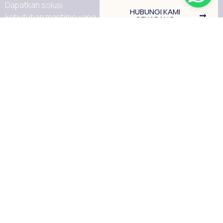
Dapatkan solusi
HUBUNGI KAMI
kebutuhan maritime yang
SEKARANG
andal, stabil dan tahan
lama. Dengan dukungan
tim ahli kami
Diskusikan kebutuhan
proyek Anda bersama
kami hari ini.
Brand
Perusahaan
Kontak
Produk
Jl. Malaka No.35,
Furuno
Roa Malaka,
Layanan
Garmin
Kec. Tambora,
Tentang Kami
jakarta, Daerah
Haigo
Khusus Ibukota
Media
Samyung
Jakarta 11230
Kontak
Seafirst
Email :
info@ptdmi.id
Shakespeare