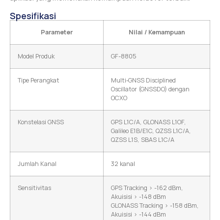
Spesifikasi
Parameter
Nilai / Kemampuan
Model Produk
GF-8805
Tipe Perangkat
Multi‑GNSS Disciplined
Oscillator (GNSSDO) dengan
OCXO
Konstelasi GNSS
GPS L1C/A, GLONASS L1OF,
Galileo E1B/E1C, QZSS L1C/A,
QZSS L1S, SBAS L1C/A
Jumlah Kanal
32 kanal
Sensitivitas
GPS Tracking > -162 dBm,
Akuisisi > -148 dBm
GLONASS Tracking > -158 dBm,
Akuisisi > -144 dBm