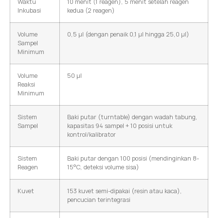
Waktu
10 menit (1 reagen), 5 menit setelah reagen
Inkubasi
kedua (2 reagen)
Volume
0,5 µl (dengan penaik 0,1 µl hingga 25,0 µl)
Sampel
Minimum
Volume
50 µl
Reaksi
Minimum
Sistem
Baki putar (turntable) dengan wadah tabung,
Sampel
kapasitas 94 sampel + 10 posisi untuk
kontrol/kalibrator
Sistem
Baki putar dengan 100 posisi (mendinginkan 8-
Reagen
15°C, deteksi volume sisa)
Kuvet
153 kuvet semi-dipakai (resin atau kaca),
pencucian terintegrasi