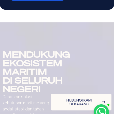
MENDUKUNG
EKOSISTEM
MARITIM
DI SELURUH
NEGERI
Dapatkan solusi
HUBUNGI KAMI
kebutuhan maritime yang
SEKARANG
andal, stabil dan tahan