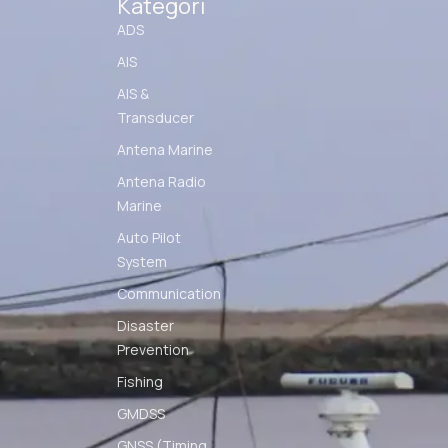
Kategori
ADS
AIS
AIS &
Transducer
Antena Marine
Antena Radio
Marine
Auto Pilot
System
Communication
Disaster
Prevention
Fishing
GMDSS
GNSS (Timing,