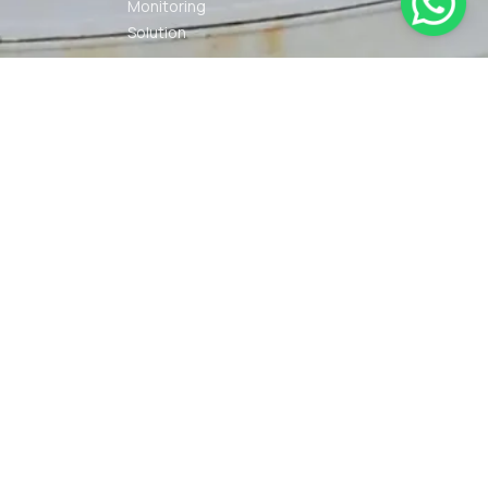
Monitoring
Solution
Navigation
Other Marine
Equipment
Pelumas
Power Kit
Radio
Communication
Smartwatch
© 2026 PT DUNIA MARINE
SYARAT
KEBIJAKAN
INTERNUSA | ALL RIGHTS
KETENTUAN
PRIVASI
RESERVED