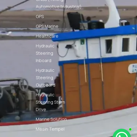
Automotive/Industrial)
GPS
GPS Marine
Healthcare
Hydraulic
Steering
Inboard
Hydraulic
Steering
Outboard
Hydraulic
Steering Stern
Drive
Marine Solution
Mesin Tempel