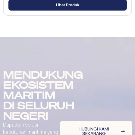
Lihat Produk
MENDUKUNG
EKOSISTEM
MARITIM
DI SELURUH
NEGERI
Dapatkan solusi
HUBUNGI KAMI
kebutuhan maritime yang
SEKARANG