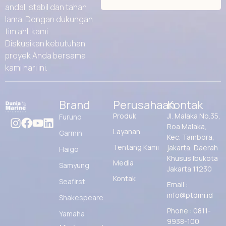
andal, stabil dan tahan
lama. Dengan dukungan
tim ahli kami
Diskusikan kebutuhan
proyek Anda bersama
kami hari ini.
Brand
Perusahaan
Kontak
Produk
Jl. Malaka No.35,
Furuno
Roa Malaka,
Layanan
Garmin
Kec. Tambora,
Tentang Kami
jakarta, Daerah
Haigo
Khusus Ibukota
Media
Samyung
Jakarta 11230
Kontak
Seafirst
Email :
info@ptdmi.id
Shakespeare
Phone : 0811-
Yamaha
9938-100