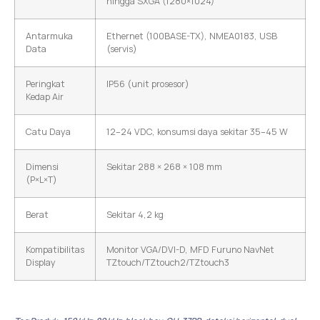
hingga SXGA (1280×1024)
Antarmuka
Ethernet (100BASE-TX), NMEA0183, USB
Data
(servis)
Peringkat
IP56 (unit prosesor)
Kedap Air
Catu Daya
12–24 VDC, konsumsi daya sekitar 35–45 W
Dimensi
Sekitar 288 × 268 × 108 mm
(P×L×T)
Berat
Sekitar 4,2 kg
Kompatibilitas
Monitor VGA/DVI-D, MFD Furuno NavNet
Display
TZtouch/TZtouch2/TZtouch3