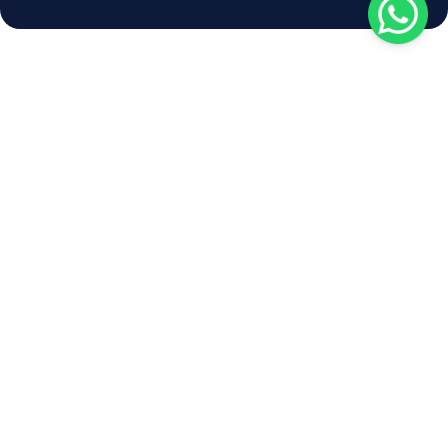
MENDUKUNG
EKOSISTEM
MARITIM
DI SELURUH
NEGERI
Dapatkan solusi
HUBUNGI KAMI
kebutuhan maritime yang
SEKARANG
andal, stabil dan tahan
lama. Dengan dukungan