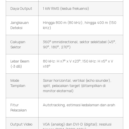
Daya Output
1 kW RMS (kedua frekuensi)
Jangkauan
Hingga 800 m (80 kHz), hingga 400 m (150
Deteksi
kHz)
Cakupan
360° omnidirectional, sektor selektabel (45°,
Sektor
90°, 180°, 270°)
Lebar Beam
80 kHz: H ±7° x V ±23°; 150 kHz: H ±5° x V
(-3 dB)
±18°
Mode
Sonar horizontal, vertikal (echo sounder),
Tampilan
split, pelacakan target (ditampilkan di
monitor eksternal)
Fitur
Autotracking, estimasi kedalaman dan arah
Pelacakan
Output Video
VGA (analog) dan DVI-D (digital); resolusi