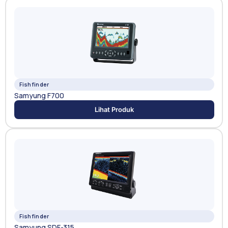
Fishfinder
Samyung F700
Lihat Produk
Fishfinder
Samyung SDF-315