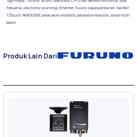
Tag Produk :
150 kHz
,
80 kHz
,
black box
,
CH-37BB
,
deteksi horizontal
,
dual
frekuensi
,
electronic scanning
,
Ethernet
,
Furuno
,
kapal perikanan
,
NavNet
TZtouch
,
NMEA0183
,
pelacakan otomatis
,
peralatan kelautan
,
sonar multi-
beam
Produk Lain Dari