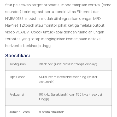
fitur pelacakan target otomatis, mode tampilan vertikal (echo
sounder) terintegrasi, serta konektivitas Ethernet dan
NMEA0183, modul ini mudah diintegrasikan dengan MFD
NavNet TZtouch atau monitor pihak ketiga melalui output
video VGA/DVI. Cocok untuk kapal dengan ruang anjungan
terbatas yang tetap menginginkan kemampuan deteksi
horizontal berkinerja tinggi.
Spesifikasi
Konfigurasi
Black box (unit prosesor tanpa display)
Tipe Sonar
Multi-beam electronic scanning (sektor
elektronik)
Frekuensi
80 kHz (jarak jauh) dan 150 kHz (resolusi
tinggi)
Jumlah Beam
8 beam simultan