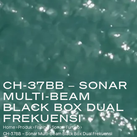
CH-37BB – SONAR
MULTI-BEAM
BLACK BOX DUAL
FREKUENSI
Home
›
Produk
›
Fishing
›
Sonar
›
Furuno
›
CH-37BB – Sonar Multi-Beam Black Box Dual Frekuensi