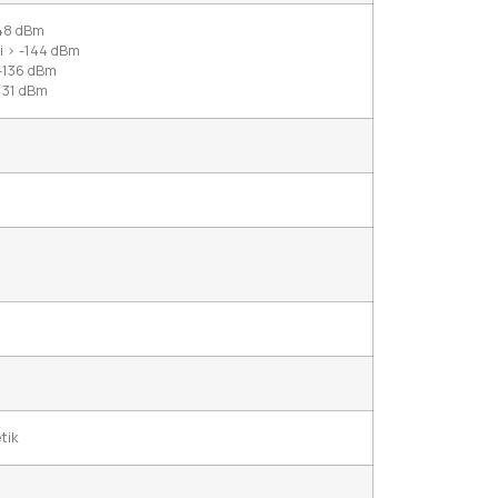
148 dBm
i > -144 dBm
> -136 dBm
-131 dBm
tik