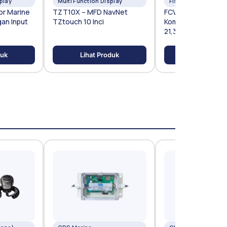
play
Multi Function Display
Fishfinder
or Marine
TZT10X – MFD NavNet
FCV-1900G – Fish F
an Input
TZtouch 10 Inci
Komersial LCD Ber
21,3 Inci
duk
Lihat Produk
Lihat Prod