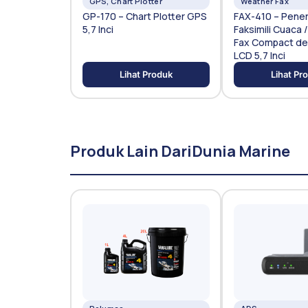
GPS, Chart Plotter
Weather Fax
GP-170 – Chart Plotter GPS
FAX-410 – Pene
5,7 Inci
Faksimili Cuaca 
Fax Compact de
LCD 5,7 Inci
Lihat Produk
Lihat Pr
Produk Lain Dari
Dunia Marine