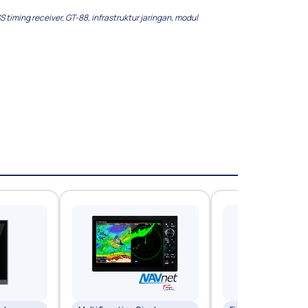
 timing receiver
,
GT-88
,
infrastruktur jaringan
,
modul