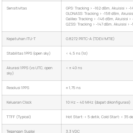
Sensitivitas
GPS: Tracking > -162 dBm, Akuisisi > -
GLONASS: Tracking > -158 dBm, Akuisis
Galileo: Tracking > -146 dBm, Akuisisi 
QZSS: Tracking > -147 dBm, Akuisisi > 
Kepatuhan ITU-T
G.8272 PRTC-A (TDEV/MTIE)
Stabilitas 1PPS (open sky)
< 4,5 ns (1σ)
Akurasi 1PPS (vs UTC, open
< ± 40 ns
sky)
Resolusi 1PPS
± 1,75 ns
Keluaran Clock
10 Hz – 40 MHz (dapat dikonfigurasi)
TTFF (Typical)
Hot Start: < 5 detik, Cold Start: < 35 de
Tegangan Suplai
3,3 VDC