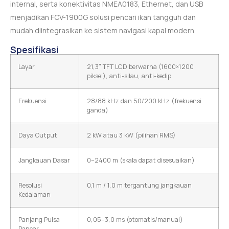
internal, serta konektivitas NMEA0183, Ethernet, dan USB
menjadikan FCV-1900G solusi pencari ikan tangguh dan
mudah diintegrasikan ke sistem navigasi kapal modern.
Spesifikasi
Layar
21,3″ TFT LCD berwarna (1600×1200
piksel), anti-silau, anti-kedip
Frekuensi
28/88 kHz dan 50/200 kHz (frekuensi
ganda)
Daya Output
2 kW atau 3 kW (pilihan RMS)
Jangkauan Dasar
0–2400 m (skala dapat disesuaikan)
Resolusi
0,1 m / 1,0 m tergantung jangkauan
Kedalaman
Panjang Pulsa
0,05–3,0 ms (otomatis/manual)
Pancar