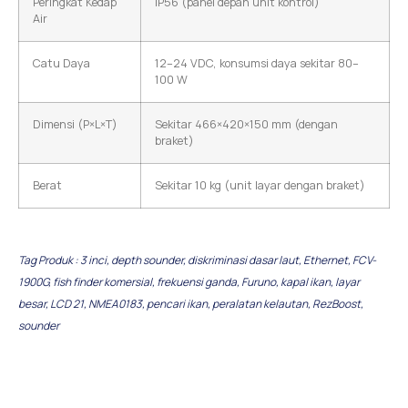
Peringkat Kedap
IP56 (panel depan unit kontrol)
Air
Catu Daya
12–24 VDC, konsumsi daya sekitar 80–
100 W
Dimensi (P×L×T)
Sekitar 466×420×150 mm (dengan
braket)
Berat
Sekitar 10 kg (unit layar dengan braket)
Tag Produk :
3 inci
,
depth sounder
,
diskriminasi dasar laut
,
Ethernet
,
FCV-
1900G
,
fish finder komersial
,
frekuensi ganda
,
Furuno
,
kapal ikan
,
layar
besar
,
LCD 21
,
NMEA0183
,
pencari ikan
,
peralatan kelautan
,
RezBoost
,
sounder