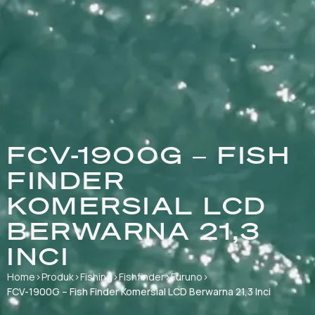
FCV-1900G – FISH
FINDER
KOMERSIAL LCD
BERWARNA 21,3
INCI
Home
›
Produk
›
Fishing
›
Fishfinder
›
Furuno
›
FCV-1900G – Fish Finder Komersial LCD Berwarna 21,3 Inci