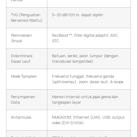
TVG (Penguatan
0–20 dB/100 m, dapat dipilih
Bervariasi Waktu)
Pemrosesan
RezBoost™, filter digital adaptif, AGC,
Sinyal
STC
Diskriminasi
Batuan, kerikil, pasir, lumpur (dengan
Dasar Laut
transduser kompatibel)
Mode Tampilan
Frekuensi tunggal, frekuensi ganda
(split/overlay), zoom, dasar laut, A-scope
Penyimpanan
Memori internal untuk jejak gema dan
Data
tangkapan layar
Antarmuka
NMEA0183, Ethernet (LAN), USB, output
video (DVI-D/VGA)