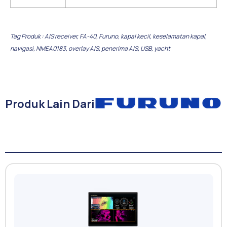
Tag Produk :
AIS receiver
,
FA-40
,
Furuno
,
kapal kecil
,
keselamatan kapal
,
navigasi
,
NMEA0183
,
overlay AIS
,
penerima AIS
,
USB
,
yacht
Produk Lain Dari