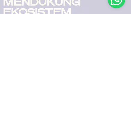
MENDUKUNG
EKOSISTEM
MARITIM
DI SELURUH
NEGERI
Dapatkan solusi
HUBUNGI KAMI
kebutuhan maritime yang
SEKARANG
andal, stabil dan tahan
lama. Dengan dukungan
tim ahli kami
Diskusikan kebutuhan
proyek Anda bersama
kami hari ini.
Brand
Perusahaan
Kontak
Produk
Jl. Malaka No.35,
Furuno