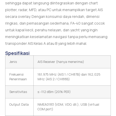
sehingga dapat langsung diintegrasikan dengan chart
plotter, radar, MFD, atau PC untuk menampilkan target AIS
secara overlay. Dengan konsumsi daya rendah, dimensi
ringkas, dan pemasangan sederhana, FA-40 sangat cocok
untuk kapal kecil, perahu nelayan, dan yacht yang ingin
meningkatkan keselamatan navigasi tanpa perlu memasang
transponder AIS Kelas A atau B yang lebih mahal.
Spesifikasi
Jenis
AIS Receiver (hanya menerima)
Frekuensi
161,975 MHz (AIS 1 / CH87B) dan 162,025
Penerimaan
MHz (AIS 2 / CH88B)
Sensitivitas
≤ -112 dBm (20% PER)
Output Data
NMEA0183 (VDM, VDO, dll.), USB (virtual
COM port)