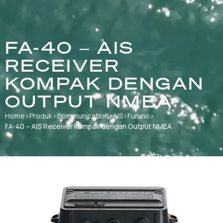
FA-40 – AIS
RECEIVER
KOMPAK DENGAN
OUTPUT NMEA
Home
›
Produk
›
Communication
›
AIS
›
Furuno
›
FA-40 – AIS Receiver Kompak dengan Output NMEA