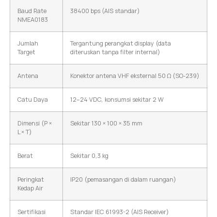
Baud Rate
38400 bps (AIS standar)
NMEA0183
Jumlah
Tergantung perangkat display (data
Target
diteruskan tanpa filter internal)
Antena
Konektor antena VHF eksternal 50 Ω (SO-239)
Catu Daya
12–24 VDC, konsumsi sekitar 2 W
Dimensi (P ×
Sekitar 130 × 100 × 35 mm
L × T)
Berat
Sekitar 0,3 kg
Peringkat
IP20 (pemasangan di dalam ruangan)
Kedap Air
Sertifikasi
Standar IEC 61993-2 (AIS Receiver)