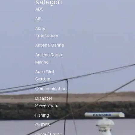
Kategori
ADS
AIS
AIS &
Transducer
Antena Marine
Antena Radio
Marine
Auto Pilot
System
Communication
Disaster
Prevention
Fishing
GMDSS
GNSS (Timing,