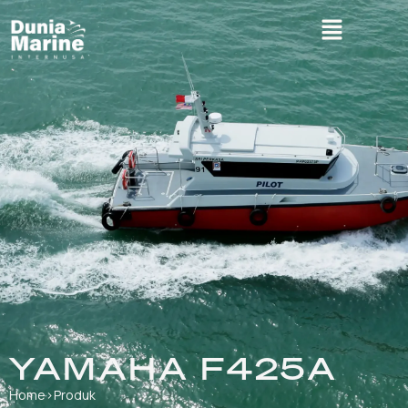
YAMAHA F425A
Home
›
Produk