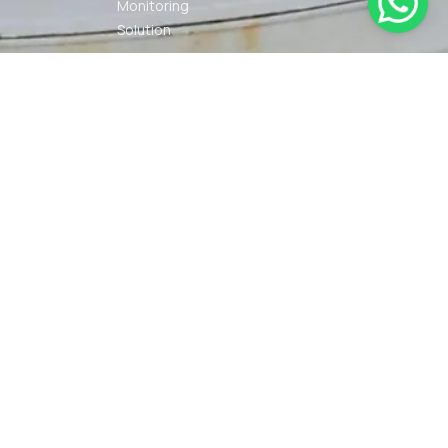
Monitoring
Solution
Navigation
Other Marine
Equipment
Pelumas
Power Kit
Radio
Communication
Smartwatch
© 2026 PT DUNIA MARINE
SYARAT
KEBIJAKAN
INTERNUSA | ALL RIGHTS
KETENTUAN
PRIVASI
RESERVED