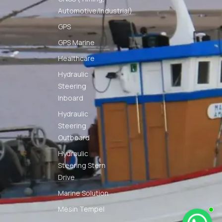
Automotive/Industrial)
GPS
GPS Marine
Healthcare
Hydraulic
Steering
Inboard
Hydraulic
Steering
Outboard
Hydraulic
Steering Stern
Drive
Marine Solution
Mesin Tempel