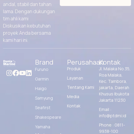
andal, stabil dan tahan
lama. Dengan dukungan
tim ahli kami
Diskusikan kebutuhan
proyek Anda bersama
kami hari ini.
Brand
Perusahaan
Kontak
Produk
Jl. Malaka No.35,
Furuno
Roa Malaka,
Layanan
Garmin
Kec. Tambora,
Tentang Kami
jakarta, Daerah
Haigo
Khusus Ibukota
Media
Samyung
Jakarta 11230
Kontak
Seafirst
Email :
info@ptdmi.id
Shakespeare
Phone : 0811-
Yamaha
9938-100