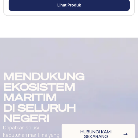
Lihat Produk
MENDUKUNG
EKOSISTEM
MARITIM
DI SELURUH
NEGERI
Dapatkan solusi
HUBUNGI KAMI
kebutuhan maritime yang
SEKARANG