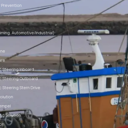
 Prevention
ming, Automotive/Industrial)
ine
are
c Steering Inboard
c Steering Outboard
c Steering Stern Drive
olution
empel
ng Solution
ion