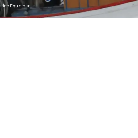
arine Equipment
t
ommunication
tch
TS RESERVED
SYA