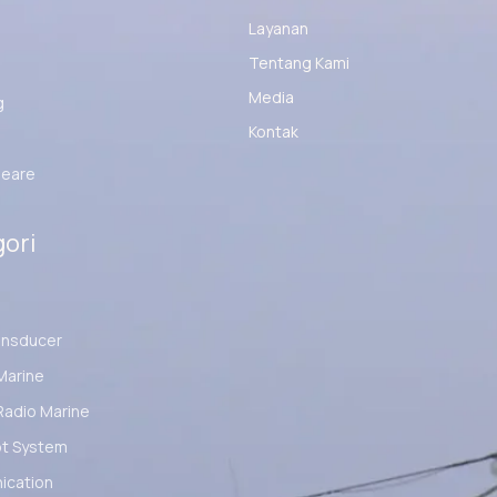
Layanan
Tentang Kami
Media
g
Kontak
eare
ori
ansducer
Marine
Radio Marine
ot System
cation