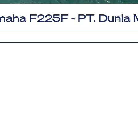
maha F225F - PT. Dunia M