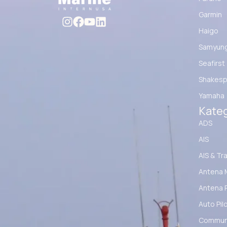
Garmin
Haigo
Samyun
Seafirst
Shakesp
Yamaha
Kateg
ADS
AIS
AIS & Tr
Antena 
Antena 
Auto Pil
Communi