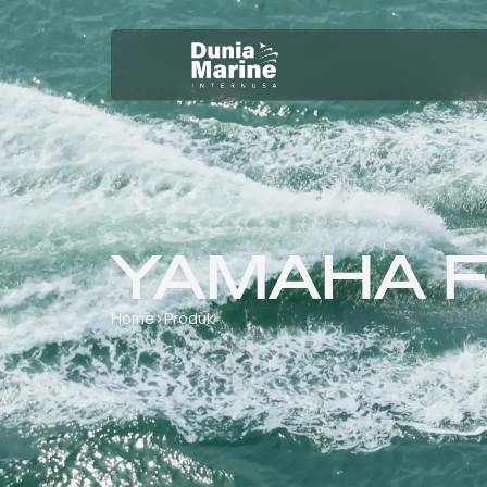
YAMAHA F
Home
›
Produk