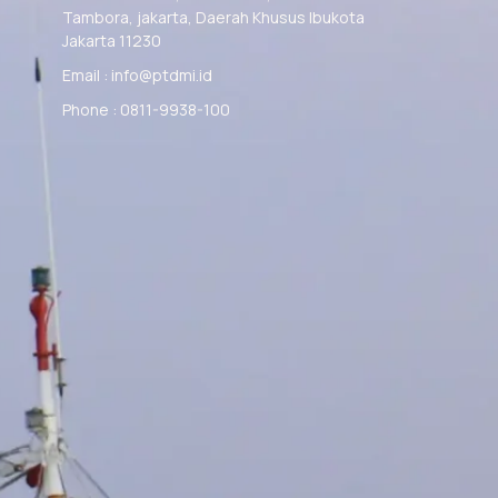
Tambora, jakarta, Daerah Khusus Ibukota
Jakarta 11230
Email : info@ptdmi.id
Phone : 0811-9938-100