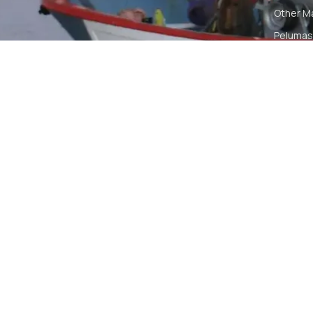
Other M
Pelumas
Power Ki
Radio C
Smartwa
© 2026 PT DUNIA MARINE INTERNUSA | ALL RIGH