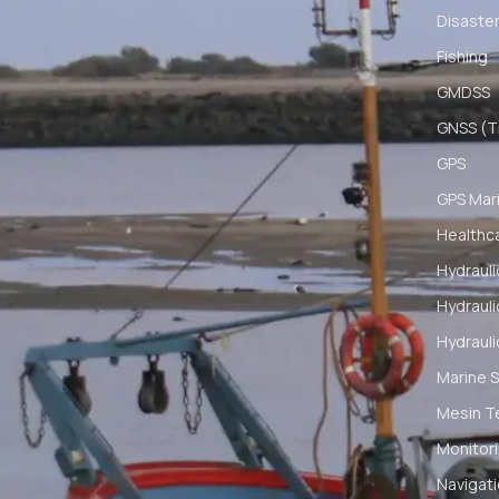
Disaster
Fishing
GMDSS
GNSS (Ti
GPS
GPS Mar
Healthc
Hydrauli
Hydrauli
Hydrauli
Marine S
Mesin T
Monitori
Navigat