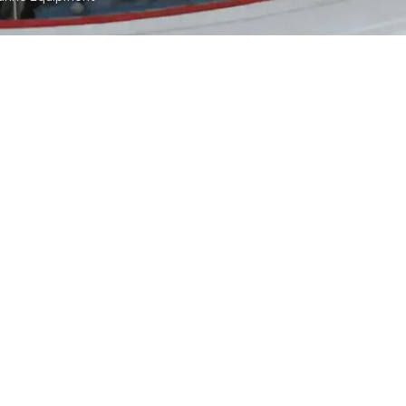
t
ommunication
tch
TS RESERVED
SYA