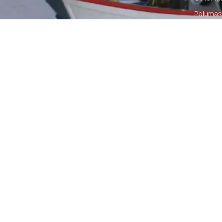
Pelumas
Power Ki
Radio C
Smartwa
© 2026 PT DUNIA MARINE INTERNUSA | ALL RIGH