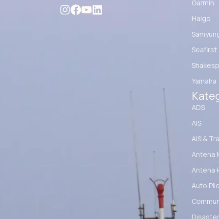
Garmin
Haigo
Samyun
Seafirst
Shakesp
Yamaha
Kateg
ADS
AIS
AIS & Tr
Antena 
Antena 
Auto Pil
Communi
Disaster