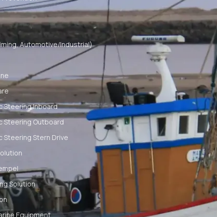
ming, Automotive/Industrial)
ine
are
c Steering Inboard
c Steering Outboard
c Steering Stern Drive
olution
empel
ng Solution
ion
arine Equipment