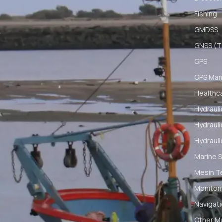
Fishing
GMDSS
GNSS (Ti
GPS
GPS Mar
Healthc
Hydrauli
Hydrauli
Hydrauli
Marine S
Mesin T
Monitori
Navigat
Other M