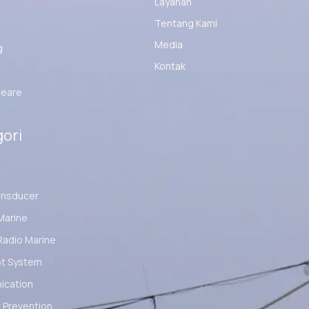
Layanan
Tentang Kami
Media
g
Kontak
eare
ori
ansducer
Marine
Radio Marine
ot System
cation
 Prevention