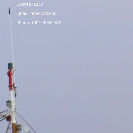
Jakarta 11230
Email : info@ptdmi.id
Phone : 0811-9938-100