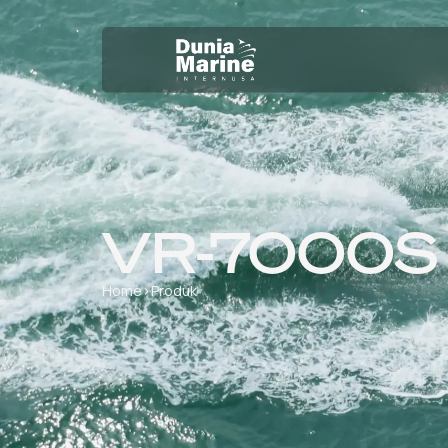
VR-7000S
Home
›
Produk