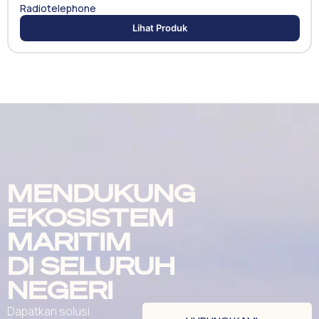
Radiotelephone
Lihat Produk
MENDUKUNG
EKOSISTEM
MARITIM
DI SELURUH
NEGERI
Dapatkan solusi