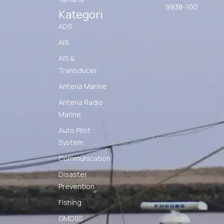
9938-100
Kategori
ADS
AIS
AIS &
Transducer
Antena Marine
Antena Radio
Marine
Auto Pilot
System
Communication
Disaster
Prevention
Fishing
GMDSS