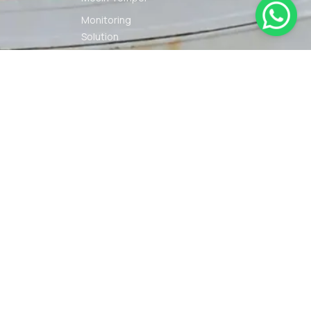
Monitoring
Solution
Navigation
Other Marine
Equipment
Pelumas
Power Kit
Radio
Communication
Smartwatch
© 2026 PT DUNIA MARINE
SYARAT
KEBIJAKAN
INTERNUSA | ALL RIGHTS
KETENTUAN
PRIVASI
RESERVED