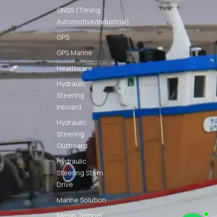
GNSS (Timing,
Automotive/Industrial)
GPS
GPS Marine
Healthcare
Hydraulic
Steering
Inboard
Hydraulic
Steering
Outboard
Hydraulic
Steering Stern
Drive
Marine Solution
Mesin Tempel