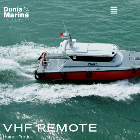
VHF REMOTE
Home
›
Produk