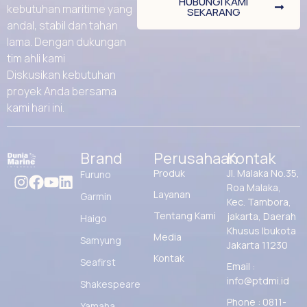
HUBUNGI KAMI
kebutuhan maritime yang
SEKARANG
andal, stabil dan tahan
lama. Dengan dukungan
tim ahli kami
Diskusikan kebutuhan
proyek Anda bersama
kami hari ini.
Brand
Perusahaan
Kontak
Produk
Jl. Malaka No.35,
Furuno
Roa Malaka,
Layanan
Garmin
Kec. Tambora,
Tentang Kami
jakarta, Daerah
Haigo
Khusus Ibukota
Media
Samyung
Jakarta 11230
Kontak
Seafirst
Email :
info@ptdmi.id
Shakespeare
Phone : 0811-
Yamaha