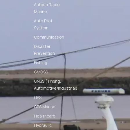
Antena Radio
Marine
Auto Pilot
System
Communication
Disaster
Prevention
Fishing
GMDSS
GNSS (Timing,
Automotive/Industrial)
GPS
GPS Marine
Healthcare
Hydraulic