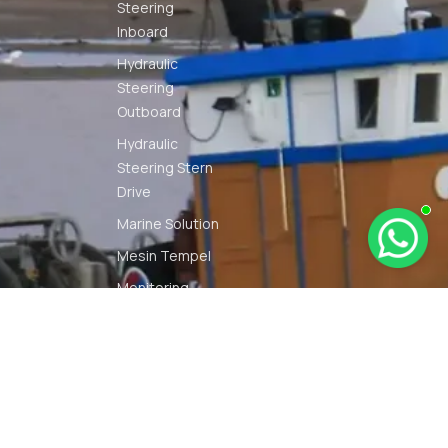
Steering
Inboard
Hydraulic
Steering
Outboard
Hydraulic
Steering Stern
Drive
Marine Solution
Mesin Tempel
Monitoring
Solution
Navigation
Other Marine
Equipment
Pelumas