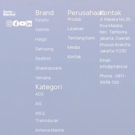
Brand
Perusahaan
Kontak
Produk
Jl. Malaka No.35,
Furuno
Roa Malaka,
Layanan
Garmin
Kec. Tambora,
Tentang Kami
jakarta, Daerah
Haigo
Khusus Ibukota
Media
Samyung
Jakarta 11230
Kontak
Seafirst
Email :
info@ptdmi.id
Shakespeare
Phone : 0811-
Yamaha
9938-100
Kategori
ADS
AIS
AIS &
Transducer
Antena Marine