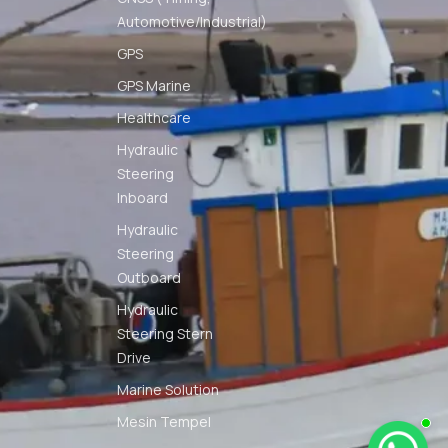
Automotive/Industrial)
GPS
GPS Marine
Healthcare
Hydraulic
Steering
Inboard
Hydraulic
Steering
Outboard
Hydraulic
Steering Stern
Drive
Marine Solution
Mesin Tempel