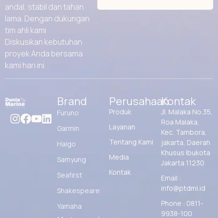
andal, stabil dan tahan
lama. Dengan dukungan
tim ahli kami
Diskusikan kebutuhan
proyek Anda bersama
kami hari ini.
Brand
Perusahaan
Kontak
Produk
Jl. Malaka No.35,
Furuno
Roa Malaka,
Layanan
Garmin
Kec. Tambora,
Tentang Kami
jakarta, Daerah
Haigo
Khusus Ibukota
Media
Samyung
Jakarta 11230
Kontak
Seafirst
Email :
info@ptdmi.id
Shakespeare
Phone : 0811-
Yamaha
9938-100