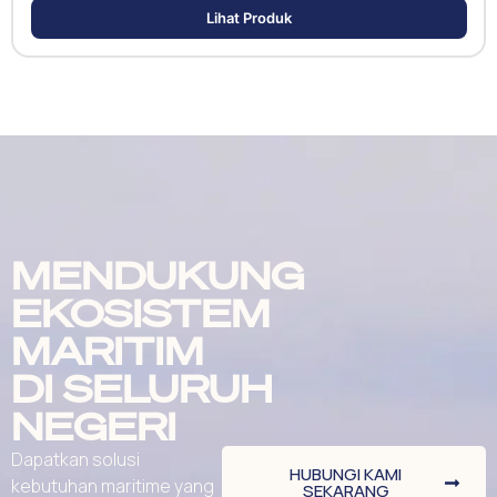
Lihat Produk
MENDUKUNG
EKOSISTEM
MARITIM
DI SELURUH
NEGERI
Dapatkan solusi
HUBUNGI KAMI
kebutuhan maritime yang
SEKARANG