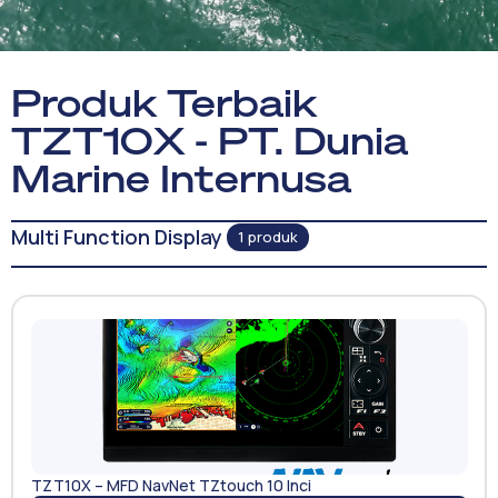
Produk Terbaik
TZT10X - PT. Dunia
Marine Internusa
Multi Function Display
1 produk
TZT10X – MFD NavNet TZtouch 10 Inci