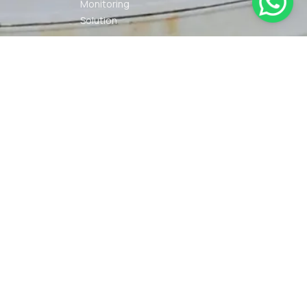
Monitoring
Solution
Navigation
Other Marine
Equipment
Pelumas
Power Kit
Radio
Communication
Smartwatch
© 2026 PT DUNIA MARINE
SYARAT
KEBIJAKAN
INTERNUSA | ALL RIGHTS
KETENTUAN
PRIVASI
RESERVED