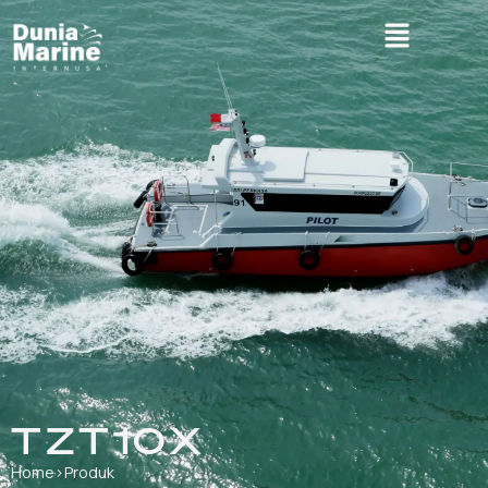
TZT10X
Home
›
Produk