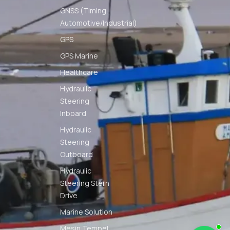
GNSS (Timing,
Automotive/Industrial)
GPS
GPS Marine
Healthcare
Hydraulic
Steering
Inboard
Hydraulic
Steering
Outboard
Hydraulic
Steering Stern
Drive
Marine Solution
Mesin Tempel