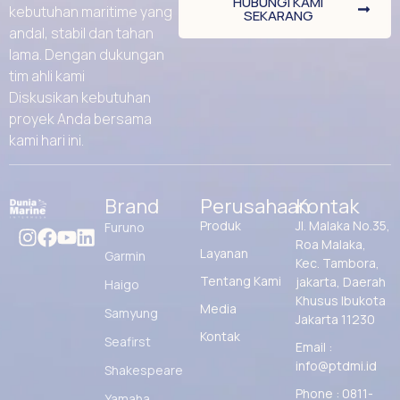
HUBUNGI KAMI
kebutuhan maritime yang
SEKARANG
andal, stabil dan tahan
lama. Dengan dukungan
tim ahli kami
Diskusikan kebutuhan
proyek Anda bersama
kami hari ini.
Brand
Perusahaan
Kontak
Produk
Jl. Malaka No.35,
Furuno
Roa Malaka,
Layanan
Garmin
Kec. Tambora,
Tentang Kami
jakarta, Daerah
Haigo
Khusus Ibukota
Media
Samyung
Jakarta 11230
Kontak
Seafirst
Email :
info@ptdmi.id
Shakespeare
Phone : 0811-
Yamaha