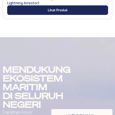
Lightning Arrestor)
Lihat Produk
MENDUKUNG
EKOSISTEM
MARITIM
DI SELURUH
NEGERI
Dapatkan solusi