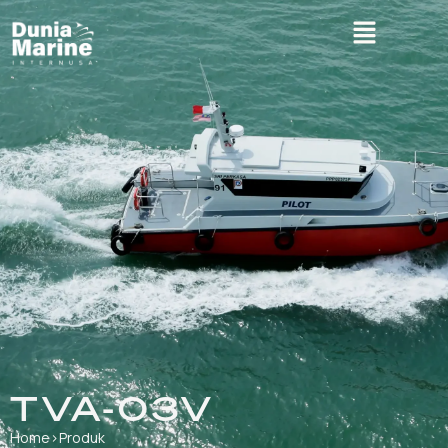
TVA-03V
Home
›
Produk