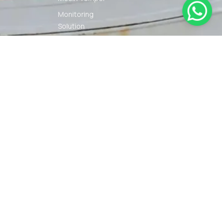
Monitoring
Solution
Navigation
Other Marine
Equipment
Pelumas
Power Kit
Radio
Communication
Smartwatch
© 2026 PT DUNIA MARINE
SYARAT
KEBIJAKAN
INTERNUSA | ALL RIGHTS
KETENTUAN
PRIVASI
RESERVED