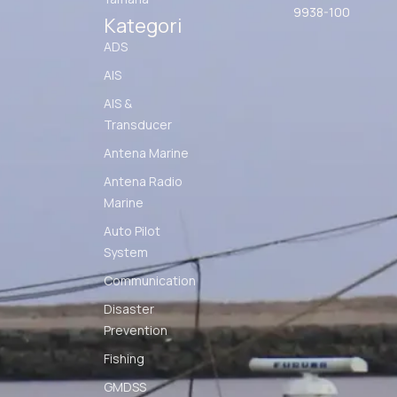
9938-100
Kategori
ADS
AIS
AIS &
Transducer
Antena Marine
Antena Radio
Marine
Auto Pilot
System
Communication
Disaster
Prevention
Fishing
GMDSS