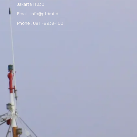
Jakarta 11230
Email : info@ptdmi.id
Phone : 0811-9938-100