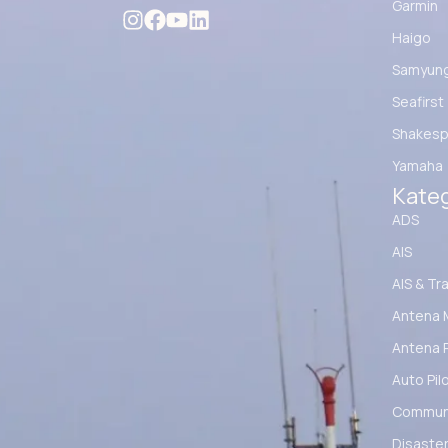
Garmin
Haigo
Samyun
Seafirst
Shakesp
Yamaha
Kateg
ADS
AIS
AIS & Tr
Antena 
Antena 
Auto Pil
Communi
Disaster