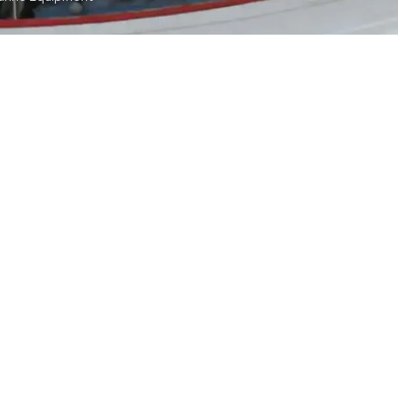
t
ommunication
tch
TS RESERVED
SYA