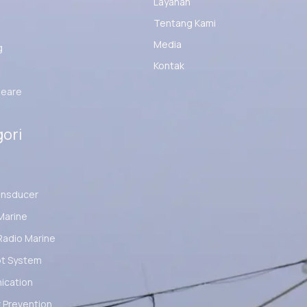
Layanan
Tentang Kami
Media
g
Kontak
eare
ori
ansducer
Marine
Radio Marine
ot System
cation
 Prevention