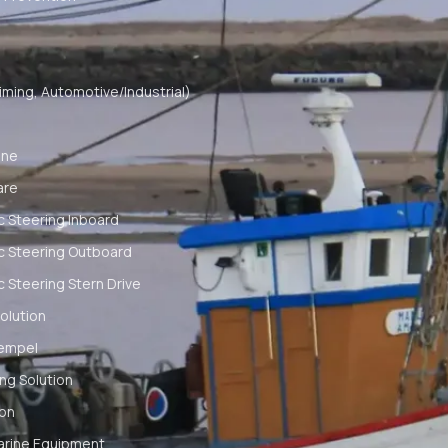
ming, Automotive/Industrial)
ine
are
c Steering Inboard
c Steering Outboard
c Steering Stern Drive
olution
empel
ng Solution
ion
arine Equipment