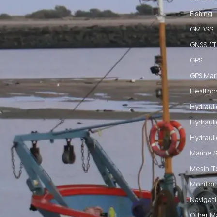
Fishing
GMDSS
GNSS (Ti
GPS
GPS Mar
Healthc
Hydrauli
Hydrauli
Hydrauli
Marine S
Mesin T
Monitori
Navigat
Other M