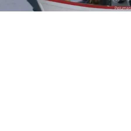
Pelumas
Power Ki
Radio C
Smartwa
© 2026 PT DUNIA MARINE INTERNUSA | ALL RIGH