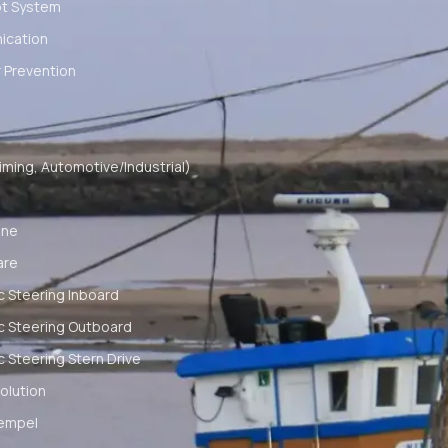
ot System
cation
 Prevention
ming, Automotive/Industrial)
ine
are
c Steering Inboard
c Steering Outboard
c Steering Stern Drive
olution
empel