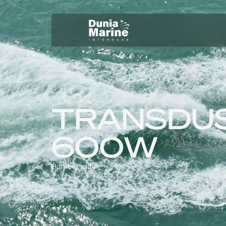
TRANSDUS
600W
Home
›
Produk