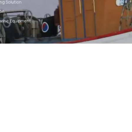
ng Solution
ion
arine Equipment
t
ommunication
tch
TS RESERVED
SYA