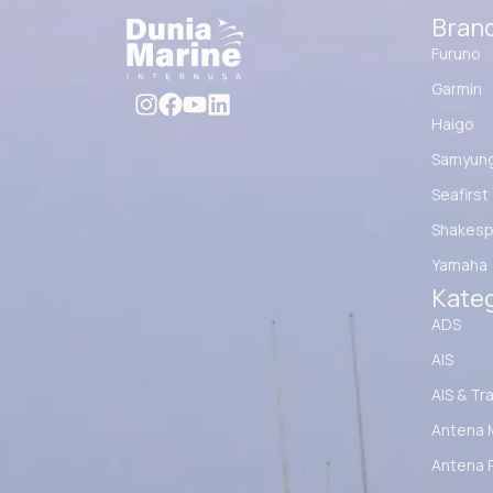
Bran
Furuno
Garmin
Haigo
Samyun
Seafirst
Shakesp
Yamaha
Kateg
ADS
AIS
AIS & Tr
Antena 
Antena 