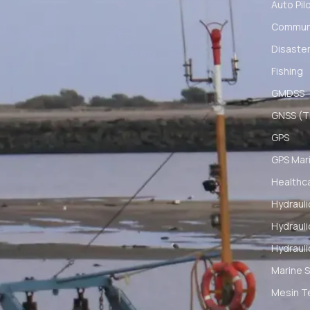
Auto Pil
Communi
Disaster
Fishing
GMDSS
GNSS (Ti
GPS
GPS Mar
Healthc
Hydrauli
Hydrauli
Hydrauli
Marine S
Mesin T