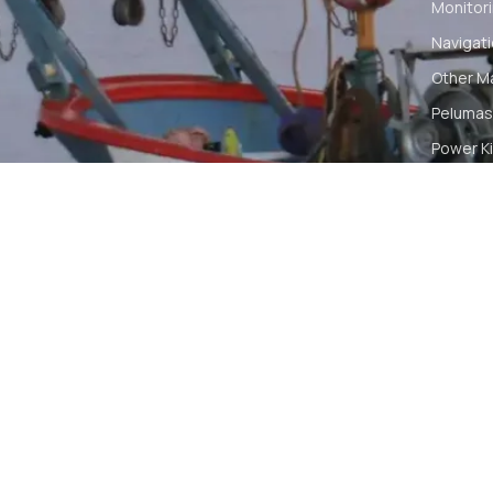
Monitori
Navigat
Other M
Pelumas
Power Ki
Radio C
Smartwa
© 2026 PT DUNIA MARINE INTERNUSA | ALL RIGH