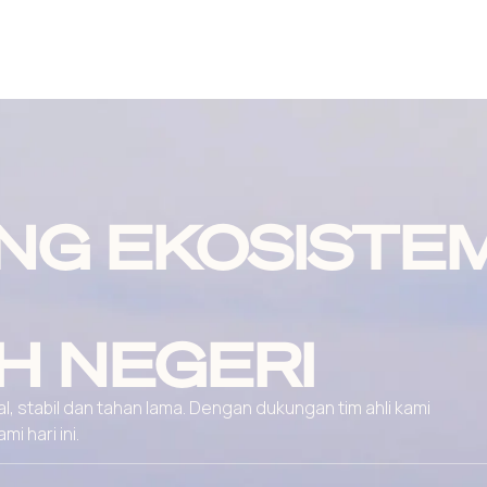
NG EKOSISTE
H NEGERI
, stabil dan tahan lama. Dengan dukungan tim ahli kami
 hari ini.