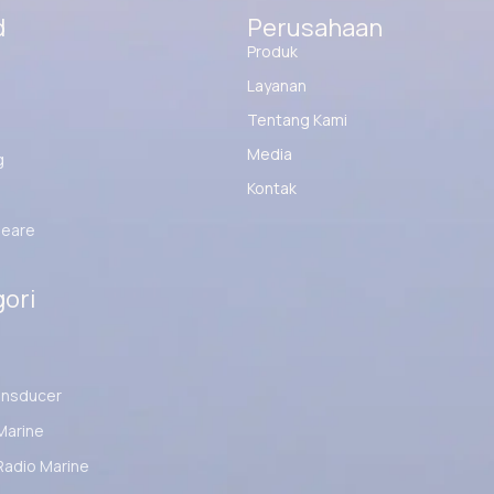
d
Perusahaan
Produk
Layanan
Tentang Kami
Media
g
Kontak
eare
ori
ansducer
Marine
Radio Marine