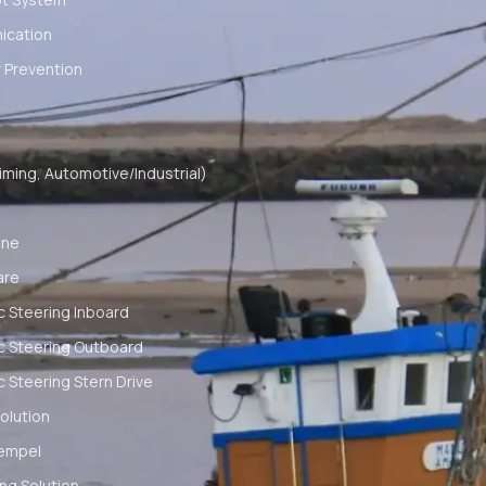
cation
 Prevention
ming, Automotive/Industrial)
ine
are
c Steering Inboard
c Steering Outboard
c Steering Stern Drive
olution
empel
ng Solution