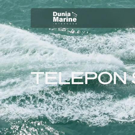
TELEPON 
Home
›
Produk