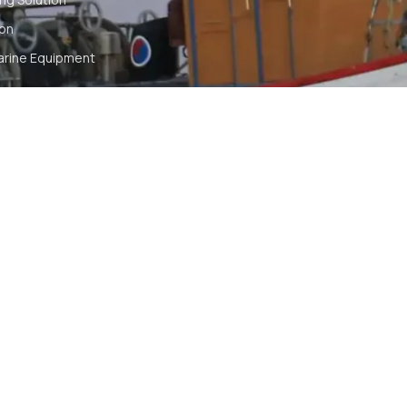
ion
arine Equipment
t
ommunication
tch
TS RESERVED
SYA