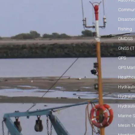
Communi
Disaster
Fishing
GMDSS
GNSS (Ti
GPS
GPS Mar
Healthc
Hydrauli
Hydrauli
Hydrauli
Marine S
Mesin T
Monitori