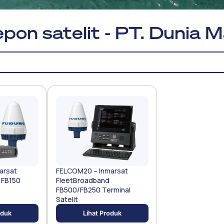
pon satelit - PT. Dunia M
arsat
FELCOM20 – Inmarsat
 FB150
FleetBroadband
FB500/FB250 Terminal
Satelit
oduk
Lihat Produk