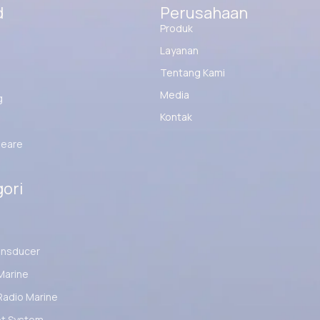
d
Perusahaan
Produk
Layanan
Tentang Kami
Media
g
Kontak
eare
ori
ansducer
Marine
Radio Marine
ot System