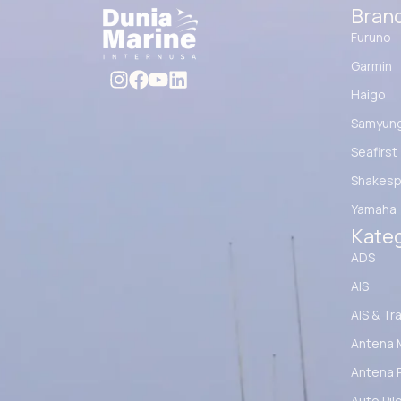
Bran
Furuno
Garmin
Haigo
Samyun
Seafirst
Shakesp
Yamaha
Kateg
ADS
AIS
AIS & Tr
Antena 
Antena 
Auto Pil