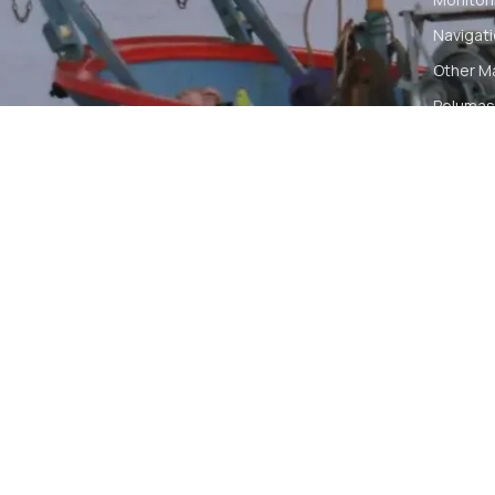
Navigat
Other M
Pelumas
Power Ki
Radio C
Smartwa
© 2026 PT DUNIA MARINE INTERNUSA | ALL RIGH