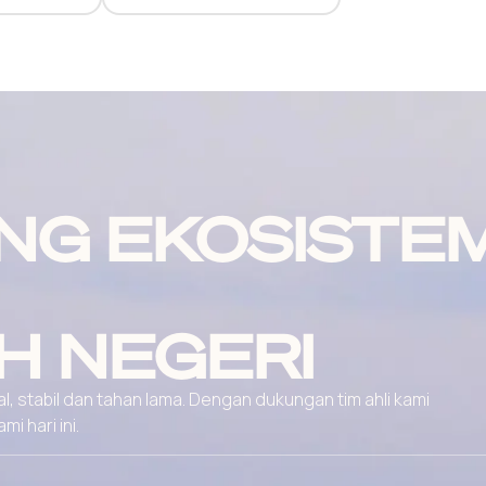
NG EKOSISTE
H NEGERI
, stabil dan tahan lama. Dengan dukungan tim ahli kami
 hari ini.