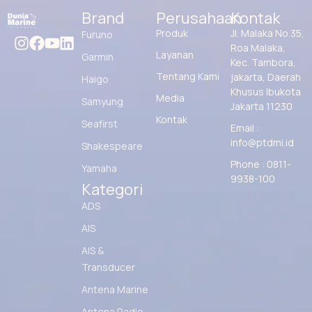
Brand
Perusahaan
Kontak
Produk
Jl. Malaka No.35,
Furuno
Roa Malaka,
Layanan
Garmin
Kec. Tambora,
Tentang Kami
jakarta, Daerah
Haigo
Khusus Ibukota
Media
Samyung
Jakarta 11230
Kontak
Seafirst
Email :
info@ptdmi.id
Shakespeare
Phone : 0811-
Yamaha
9938-100
Kategori
ADS
AIS
AIS &
Transducer
Antena Marine
Antena Radio