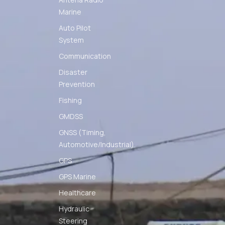
Marine
Auto Pilot
System
Communication
Disaster
Prevention
Fishing
GMDSS
GNSS (Timing,
Automotive/Industrial)
GPS
GPS Marine
Healthcare
Hydraulic
Steering