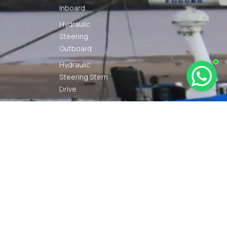
Inboard
Hydraulic
Steering
Outboard
Hydraulic
Steering Stern
Drive
Marine Solution
Mesin Tempel
Monitoring
Solution
Navigation
Other Marine
Equipment
Pelumas
Power Kit