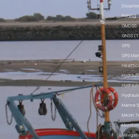
Disaster
Fishing
GMDSS
GNSS (Ti
GPS
GPS Mar
Healthc
Hydrauli
Hydrauli
Hydrauli
Marine S
Mesin T
Monitori
Navigat