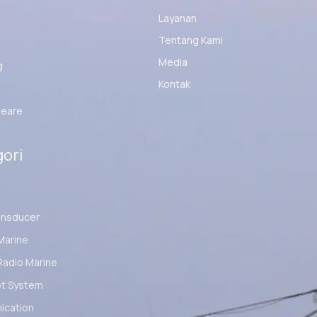
Layanan
Tentang Kami
Media
g
Kontak
eare
ori
ansducer
Marine
Radio Marine
ot System
cation