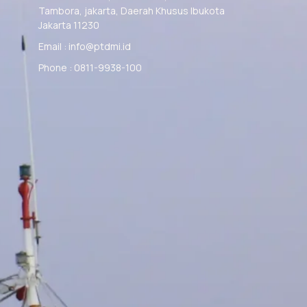
Tambora, jakarta, Daerah Khusus Ibukota
Jakarta 11230
Email : info@ptdmi.id
Phone : 0811-9938-100