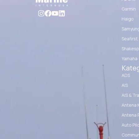
Garmin
Haigo
Samyun
Seafirst
Shakesp
Yamaha
Kateg
ADS
AIS
AIS & Tr
Antena 
Antena 
Auto Pil
Communi