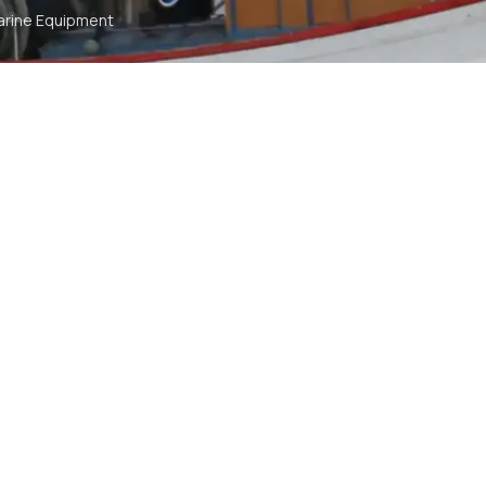
arine Equipment
t
ommunication
tch
TS RESERVED
SYA