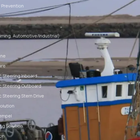
 Prevention
ming, Automotive/Industrial)
ine
are
c Steering Inboard
c Steering Outboard
c Steering Stern Drive
olution
empel
ng Solution
ion