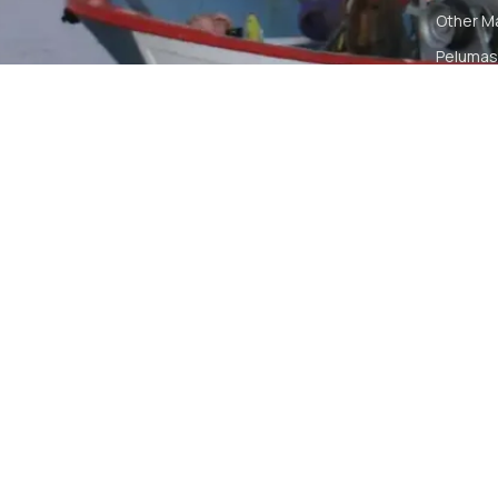
Other M
Pelumas
Power Ki
Radio C
Smartwa
© 2026 PT DUNIA MARINE INTERNUSA | ALL RIGH