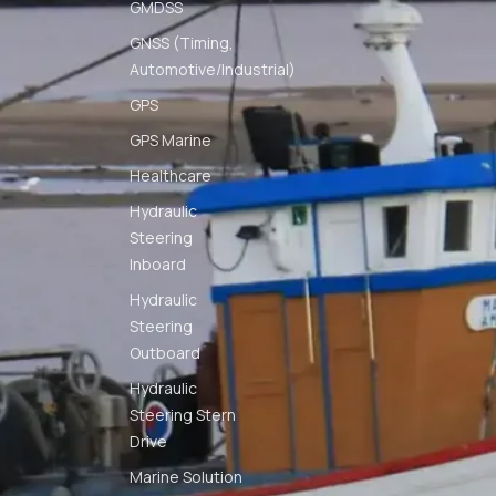
GMDSS
GNSS (Timing,
Automotive/Industrial)
GPS
GPS Marine
Healthcare
Hydraulic
Steering
Inboard
Hydraulic
Steering
Outboard
Hydraulic
Steering Stern
Drive
Marine Solution