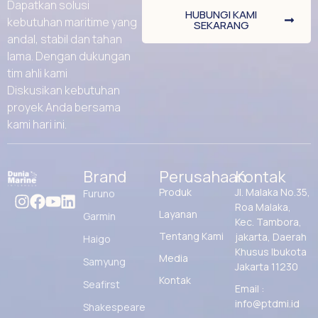
Dapatkan solusi
HUBUNGI KAMI
kebutuhan maritime yang
SEKARANG
andal, stabil dan tahan
lama. Dengan dukungan
tim ahli kami
Diskusikan kebutuhan
proyek Anda bersama
kami hari ini.
Brand
Perusahaan
Kontak
Produk
Jl. Malaka No.35,
Furuno
Roa Malaka,
Layanan
Garmin
Kec. Tambora,
Tentang Kami
jakarta, Daerah
Haigo
Khusus Ibukota
Media
Samyung
Jakarta 11230
Kontak
Seafirst
Email :
info@ptdmi.id
Shakespeare