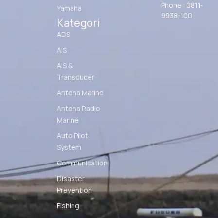
Phone : 0811-
Yamaha
9938-100
Kategori
ADS
AIS
AIS &
Transducer
Antena Marine
Antena Radio
Marine
Auto Pilot
System
Communication
Disaster
Prevention
Fishing