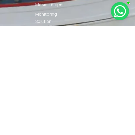
Mesin Tempel
Monitoring
Solution
Navigation
Other Marine
Equipment
Pelumas
Power Kit
Radio
Communication
Smartwatch
© 2026 PT DUNIA MARINE
SYARAT
KEBIJAKAN
INTERNUSA | ALL RIGHTS
KETENTUAN
PRIVASI
RESERVED