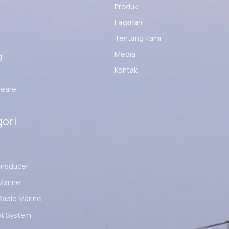
Produk
Layanan
Tentang Kami
Media
g
Kontak
eare
ori
ansducer
Marine
Radio Marine
ot System