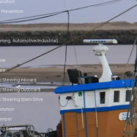
cation
 Prevention
ming, Automotive/Industrial)
ine
are
c Steering Inboard
c Steering Outboard
c Steering Stern Drive
olution
empel
ng Solution