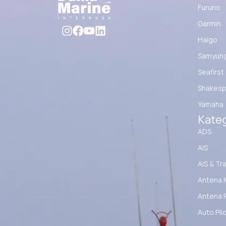
Furuno
Garmin
Haigo
Samyun
Seafirst
Shakesp
Yamaha
Kateg
ADS
AIS
AIS & Tr
Antena 
Antena 
Auto Pil