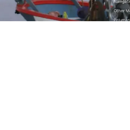
Navigat
Other M
Pelumas
Power Ki
Radio C
Smartwa
© 2026 PT DUNIA MARINE INTERNUSA | ALL RIGH