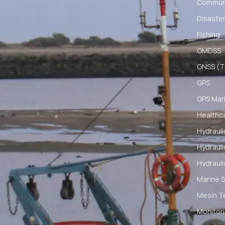
Communi
Disaster
Fishing
GMDSS
GNSS (Ti
GPS
GPS Mar
Healthc
Hydrauli
Hydrauli
Hydrauli
Marine S
Mesin T
Monitori