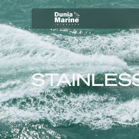
STAINLES
Home
›
Produk