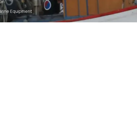
ion
arine Equipment
t
ommunication
tch
TS RESERVED
SYA