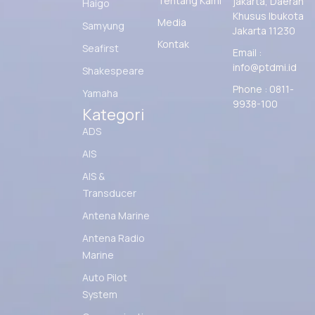
Tentang Kami
jakarta, Daerah
Haigo
Khusus Ibukota
Media
Samyung
Jakarta 11230
Kontak
Seafirst
Email :
info@ptdmi.id
Shakespeare
Phone : 0811-
Yamaha
9938-100
Kategori
ADS
AIS
AIS &
Transducer
Antena Marine
Antena Radio
Marine
Auto Pilot
System