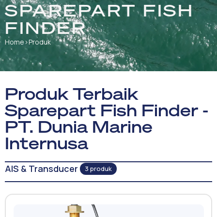
SPAREPART FISH
FINDER
Home
›
Produk
Produk Terbaik
Sparepart Fish Finder -
PT. Dunia Marine
Internusa
AIS & Transducer
3 produk