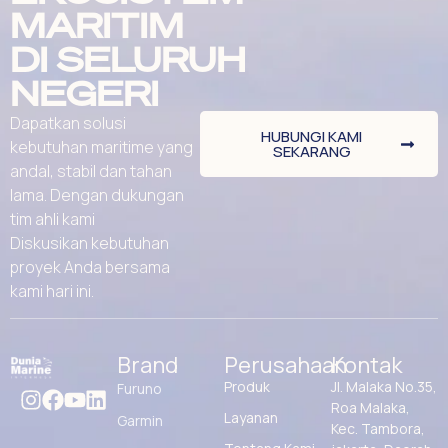
MARITIM
DI SELURUH
NEGERI
Dapatkan solusi
HUBUNGI KAMI
kebutuhan maritime yang
SEKARANG
andal, stabil dan tahan
lama. Dengan dukungan
tim ahli kami
Diskusikan kebutuhan
proyek Anda bersama
kami hari ini.
Brand
Perusahaan
Kontak
Produk
Jl. Malaka No.35,
Furuno
Roa Malaka,
Layanan
Garmin
Kec. Tambora,