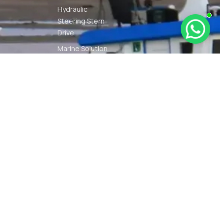
Hydraulic
Steering Stern
Drive
Marine Solution
Mesin Tempel
Monitoring
Solution
Navigation
Other Marine
Equipment
Pelumas
Power Kit
Radio
Communication
Smartwatch