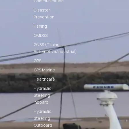
Communication
Disaster
Prevention
Fishing
GMDSS
GNSS (Timing,
Automotive/Industrial)
GPS
GPS Marine
Healthcare
Hydraulic
Steering
Inboard
Hydraulic
Steering
Outboard