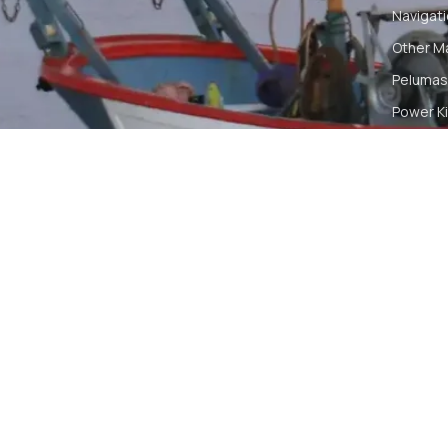
Navigat
Other M
Pelumas
Power Ki
Radio C
Smartwa
© 2026 PT DUNIA MARINE INTERNUSA | ALL RIGH