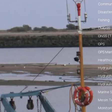
Communi
Disaster
Fishing
GMDSS
GNSS (Ti
GPS
GPS Mar
Healthc
Hydrauli
Hydrauli
Hydrauli
Marine S
Mesin T
Monitori