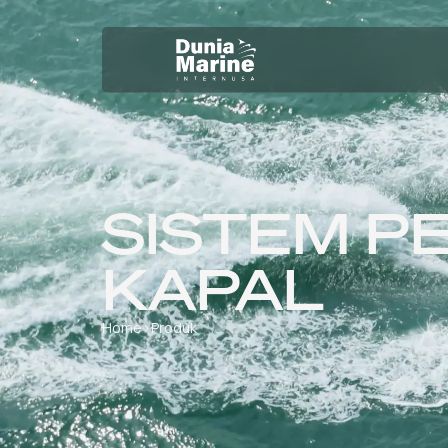
SISTEM P
KAPAL
Home
›
Produk