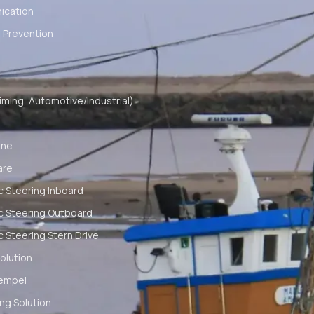
cation
 Prevention
ming, Automotive/Industrial)
ine
are
c Steering Inboard
c Steering Outboard
c Steering Stern Drive
olution
empel
ng Solution