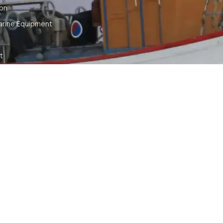
ion
arine Equipment
t
ommunication
tch
TS RESERVED
SYA