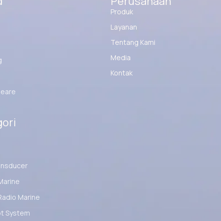
d
Perusahaan
Produk
Layanan
Tentang Kami
Media
g
Kontak
eare
ori
ansducer
Marine
Radio Marine
ot System