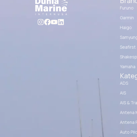
Bran
Furuno
Garmin
Haigo
Samyun
Seafirst
Shakesp
Yamaha
Kateg
ADS
AIS
AIS & Tr
Antena 
Antena 
Auto Pil