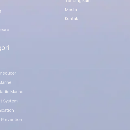
Tentang Kami
Media
g
Kontak
eare
ori
ansducer
Marine
Radio Marine
ot System
cation
 Prevention