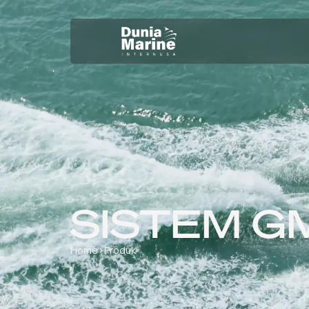
SISTEM G
Home
›
Produk