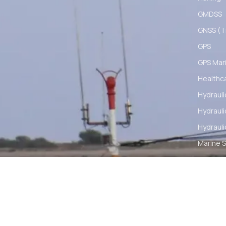
GMDSS
GNSS (Ti
GPS
GPS Mar
Healthc
Hydrauli
Hydrauli
Hydrauli
Marine S
Mesin T
Monitori
Navigat
Other M
Pelumas