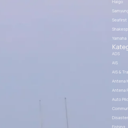
Haigo
Samyun
Seafirst
Shakesp
Yamaha
Kateg
ADS
AIS
AIS & Tr
Antena 
Antena 
Auto Pil
Communi
Disaster
Fishing