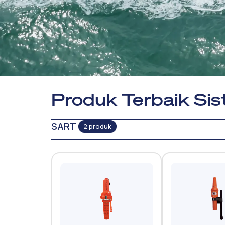
Produk Terbaik Si
SART
2 produk