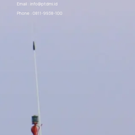
Email : info@ptdmi.id
Phone : 0811-9938-100