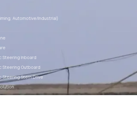
ming, Automotive/Industrial)
ine
are
c Steering Inboard
c Steering Outboard
c Steering Stern Drive
olution
empel
ng Solution
ion
arine Equipment