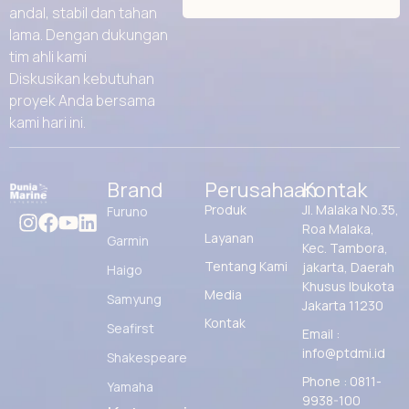
andal, stabil dan tahan
lama. Dengan dukungan
tim ahli kami
Diskusikan kebutuhan
proyek Anda bersama
kami hari ini.
Brand
Perusahaan
Kontak
Produk
Jl. Malaka No.35,
Furuno
Roa Malaka,
Layanan
Garmin
Kec. Tambora,
Tentang Kami
jakarta, Daerah
Haigo
Khusus Ibukota
Media
Samyung
Jakarta 11230
Kontak
Seafirst
Email :
info@ptdmi.id
Shakespeare
Phone : 0811-
Yamaha
9938-100