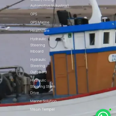
Automotive/Industrial)
GPS
GPS Marine
Healthcare
Hydraulic
Steering
Inboard
Hydraulic
Steering
Outboard
Hydraulic
Steering Stern
Drive
Marine Solution
Mesin Tempel