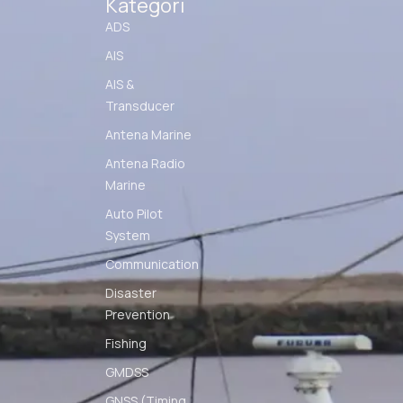
Kategori
ADS
AIS
AIS &
Transducer
Antena Marine
Antena Radio
Marine
Auto Pilot
System
Communication
Disaster
Prevention
Fishing
GMDSS
GNSS (Timing,