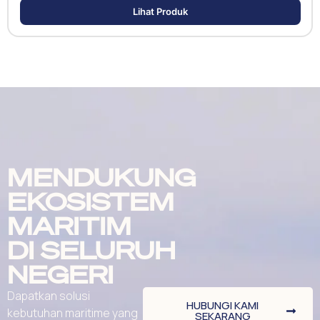
Lihat Produk
MENDUKUNG
EKOSISTEM
MARITIM
DI SELURUH
NEGERI
Dapatkan solusi
HUBUNGI KAMI
kebutuhan maritime yang
SEKARANG