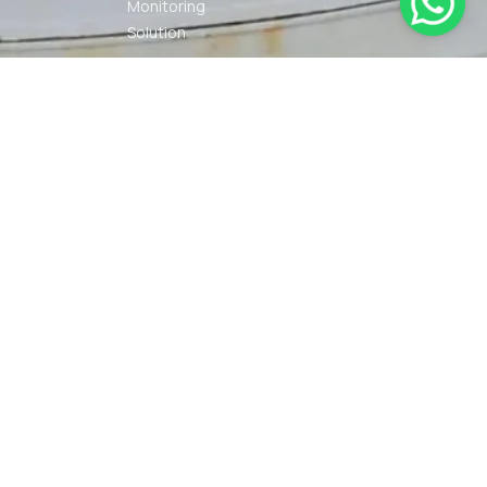
Monitoring
Solution
Navigation
Other Marine
Equipment
Pelumas
Power Kit
Radio
Communication
Smartwatch
© 2026 PT DUNIA MARINE
SYARAT
KEBIJAKAN
INTERNUSA | ALL RIGHTS
KETENTUAN
PRIVASI
RESERVED