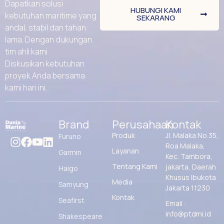
Dapatkan solusi
HUBUNGI KAMI
kebutuhan maritime yang
SEKARANG
andal, stabil dan tahan
lama. Dengan dukungan
tim ahli kami
Diskusikan kebutuhan
proyek Anda bersama
kami hari ini.
Brand
Perusahaan
Kontak
Produk
Jl. Malaka No.35,
Furuno
Roa Malaka,
Layanan
Garmin
Kec. Tambora,
Tentang Kami
jakarta, Daerah
Haigo
Khusus Ibukota
Media
Samyung
Jakarta 11230
Kontak
Seafirst
Email :
info@ptdmi.id
Shakespeare