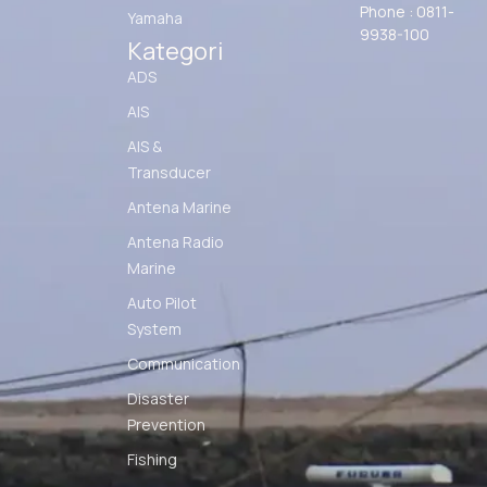
Phone : 0811-
Yamaha
9938-100
Kategori
ADS
AIS
AIS &
Transducer
Antena Marine
Antena Radio
Marine
Auto Pilot
System
Communication
Disaster
Prevention
Fishing