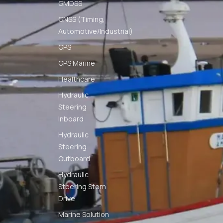
GMDSS
GNSS (Timing,
Automotive/Industrial)
GPS
GPS Marine
Healthcare
Hydraulic
Steering
Inboard
Hydraulic
Steering
Outboard
Hydraulic
Steering Stern
Drive
Marine Solution