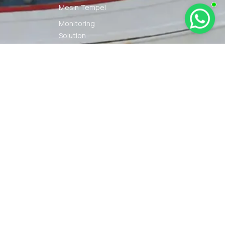
Mesin Tempel
Monitoring
Solution
Navigation
Other Marine
Equipment
Pelumas
Power Kit
Radio
Communication
Smartwatch
© 2026 PT DUNIA MARINE
SYARAT
KEBIJAKAN
INTERNUSA | ALL RIGHTS
KETENTUAN
PRIVASI
RESERVED