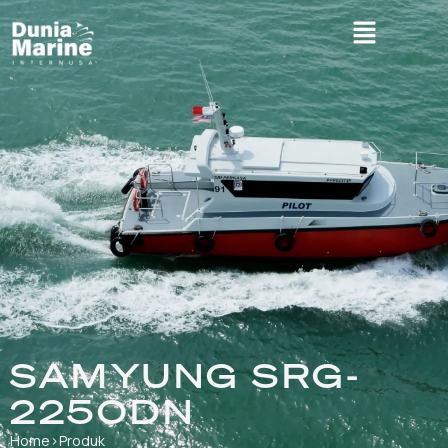
SAMYUNG SRG-
2250DN
Home
›
Produk