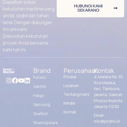
Dapatkan solusi
HUBUNGI KAMI
kebutuhan maritime yang
SEKARANG
andal, stabil dan tahan
lama. Dengan dukungan
tim ahli kami
Diskusikan kebutuhan
proyek Anda bersama
kami hari ini.
Brand
Perusahaan
Kontak
Produk
Jl. Malaka No.35,
Furuno
Roa Malaka,
Layanan
Garmin
Kec. Tambora,
Tentang Kami
jakarta, Daerah
Haigo
Khusus Ibukota
Media
Samyung
Jakarta 11230
Kontak
Seafirst
Email :
info@ptdmi.id
Shakespeare