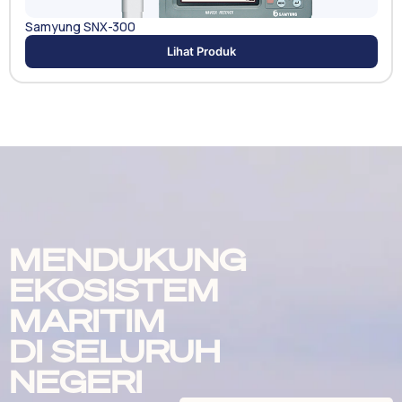
Samyung SNX-300
Lihat Produk
MENDUKUNG
EKOSISTEM
MARITIM
DI SELURUH
NEGERI