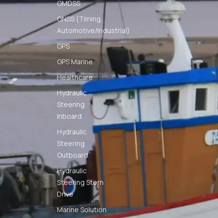
GMDSS
GNSS (Timing,
Automotive/Industrial)
GPS
GPS Marine
Healthcare
Hydraulic
Steering
Inboard
Hydraulic
Steering
Outboard
Hydraulic
Steering Stern
Drive
Marine Solution