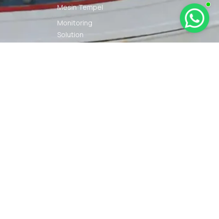
Mesin Tempel
Monitoring
Solution
Navigation
Other Marine
Equipment
Pelumas
Power Kit
Radio
Communication
Smartwatch
© 2026 PT DUNIA MARINE
SYARAT
KEBIJAKAN
INTERNUSA | ALL RIGHTS
KETENTUAN
PRIVASI
RESERVED