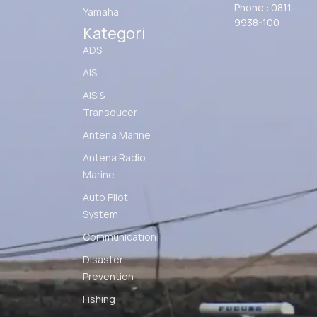
Phone : 0811-
Yamaha
9938-100
Kategori
ADS
AIS
AIS &
Transducer
Antena Marine
Antena Radio
Marine
Auto Pilot
System
Communication
Disaster
Prevention
Fishing