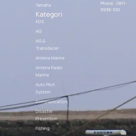
Phone : 0811-
Yamaha
9938-100
Kategori
ADS
AIS
AIS &
Transducer
Antena Marine
Antena Radio
Marine
Auto Pilot
System
Communication
Disaster
Prevention
Fishing