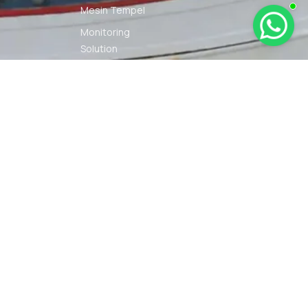
Mesin Tempel
Monitoring
Solution
Navigation
Other Marine
Equipment
Pelumas
Power Kit
Radio
Communication
Smartwatch
© 2026 PT DUNIA MARINE
SYARAT
KEBIJAKAN
INTERNUSA | ALL RIGHTS
KETENTUAN
PRIVASI
RESERVED