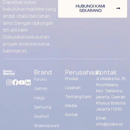
Dapatkan solusi
HUBUNGI KAMI
kebutuhan maritime yang
SEKARANG
andal, stabil dan tahan
lama. Dengan dukungan
tim ahli kami
Diskusikan kebutuhan
proyek Anda bersama
kami hari ini.
Brand
Perusahaan
Kontak
Produk
Jl. Malaka No.35,
Furuno
Roa Malaka,
Layanan
Garmin
Kec. Tambora,
Tentang Kami
jakarta, Daerah
Haigo
Khusus Ibukota
Media
Samyung
Jakarta 11230
Kontak
Seafirst
Email :
info@ptdmi.id
Shakespeare