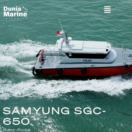
SAMYUNG SGC-
650
Home
›
Produk