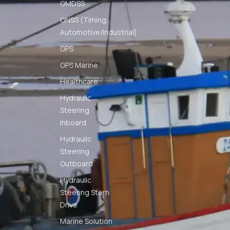
GMDSS
GNSS (Timing,
Automotive/Industrial)
GPS
GPS Marine
Healthcare
Hydraulic
Steering
Inboard
Hydraulic
Steering
Outboard
Hydraulic
Steering Stern
Drive
Marine Solution