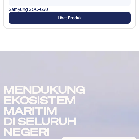
Samyung SGC-650
Lihat Produk
MENDUKUNG
EKOSISTEM
MARITIM
DI SELURUH
NEGERI