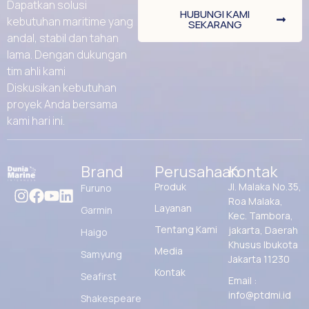
Dapatkan solusi
HUBUNGI KAMI
kebutuhan maritime yang
SEKARANG
andal, stabil dan tahan
lama. Dengan dukungan
tim ahli kami
Diskusikan kebutuhan
proyek Anda bersama
kami hari ini.
Brand
Perusahaan
Kontak
Produk
Jl. Malaka No.35,
Furuno
Roa Malaka,
Layanan
Garmin
Kec. Tambora,
Tentang Kami
jakarta, Daerah
Haigo
Khusus Ibukota
Media
Samyung
Jakarta 11230
Kontak
Seafirst
Email :
info@ptdmi.id
Shakespeare