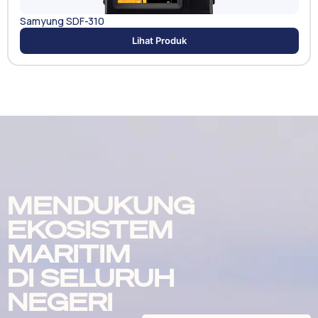
Samyung SDF-310
Lihat Produk
MENDUKUNG
EKOSISTEM
MARITIM
DI SELURUH
NEGERI