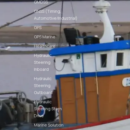
GMDSS
GNSS (Timing,
Automotive/Industrial)
GPS
GPS Marine
Healthcare
Hydraulic
Steering
Inboard
Hydraulic
Steering
Outboard
Hydraulic
Steering Stern
Drive
Marine Solution