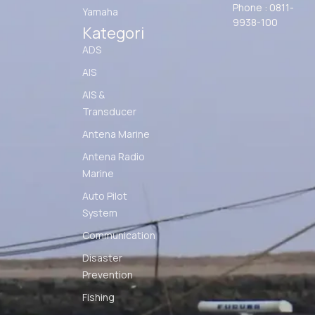
Phone : 0811-
Yamaha
9938-100
Kategori
ADS
AIS
AIS &
Transducer
Antena Marine
Antena Radio
Marine
Auto Pilot
System
Communication
Disaster
Prevention
Fishing