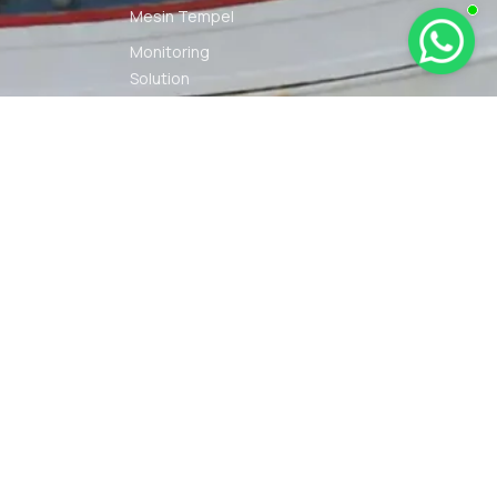
Mesin Tempel
Monitoring
Solution
Navigation
Other Marine
Equipment
Pelumas
Power Kit
Radio
Communication
Smartwatch
© 2026 PT DUNIA MARINE
SYARAT
KEBIJAKAN
INTERNUSA | ALL RIGHTS
KETENTUAN
PRIVASI
RESERVED